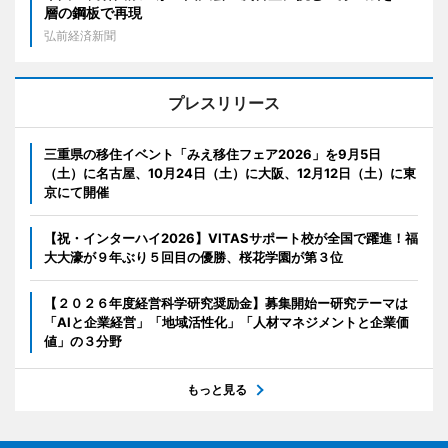
層の鋼板で再現
弘前経済新聞
プレスリリース
三重県の移住イベント「みえ移住フェア2026」を9月5日
（土）に名古屋、10月24日（土）に大阪、12月12日（土）に東
京にて開催
【祝・インターハイ2026】VITASサポート校が全国で躍進！福
大大濠が９年ぶり５回目の優勝、桜花学園が第３位
【２０２６年度経営科学研究奨励金】募集開始ー研究テーマは
「AIと企業経営」「地域活性化」「人材マネジメントと企業価
値」の３分野
もっと見る