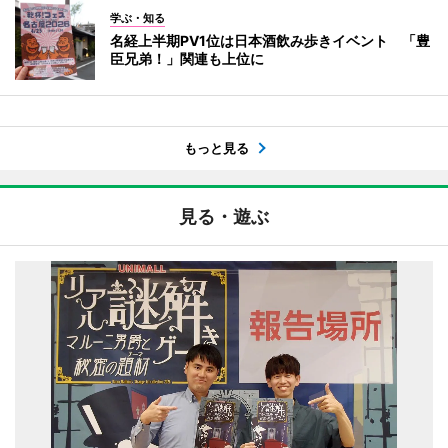
学ぶ・知る
名経上半期PV1位は日本酒飲み歩きイベント 「豊
臣兄弟！」関連も上位に
もっと見る
見る・遊ぶ