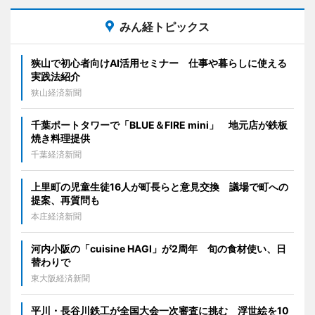
みん経トピックス
狭山で初心者向けAI活用セミナー 仕事や暮らしに使える
実践法紹介
狭山経済新聞
千葉ポートタワーで「BLUE＆FIRE mini」 地元店が鉄板
焼き料理提供
千葉経済新聞
上里町の児童生徒16人が町長らと意見交換 議場で町への
提案、再質問も
本庄経済新聞
河内小阪の「cuisine HAGI」が2周年 旬の食材使い、日
替わりで
東大阪経済新聞
平川・長谷川鉄工が全国大会一次審査に挑む 浮世絵を10