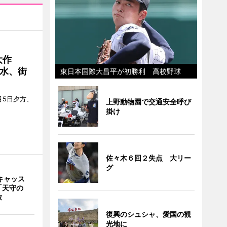
大作
水、街
東日本国際大昌平が初勝利 高校野球
月5日夕方、
上野動物園で交通安全呼び
掛け
佐々木６回２失点 大リー
グ
キャッス
「天守の
放
復興のシュシャ、愛国の観
光地に