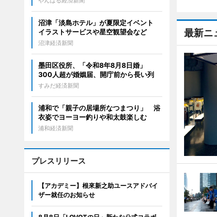
やんばる経済新聞
沼津「淡島ホテル」が夏限定イベント
最新ニ
イラストサービスや星空観望会など
沼津経済新聞
墨田区役所、「令和8年8月8日婚」
300人超が婚姻届、開庁前から長い列
すみだ経済新聞
浦和で「親子の居場所なつまつり」 浴
衣姿でヨーヨー釣りや和太鼓楽しむ
浦和経済新聞
プレスリリース
【アカデミー】根來新之助ユースアドバイ
ザー就任のお知らせ