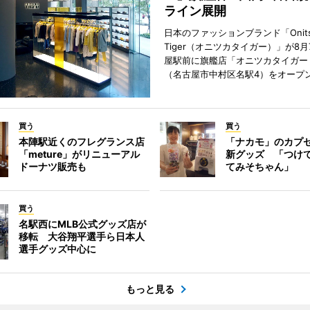
ライン展開
日本のファッションブランド「Onits
Tiger（オニツカタイガー）」が8
屋駅前に旗艦店「オニツカタイガー
（名古屋市中村区名駅4）をオープ
買う
買う
本陣駅近くのフレグランス店
「ナカモ」のカプ
「meture」がリニューアル
新グッズ 「つけ
ドーナツ販売も
てみそちゃん」
買う
名駅西にMLB公式グッズ店が
移転 大谷翔平選手ら日本人
選手グッズ中心に
もっと見る