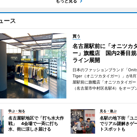
もっと見る
ュース
買う
名古屋駅前に「オニツカ
ー」旗艦店 国内2番目規
ライン展開
日本のファッションブランド「Onits
Tiger（オニツカタイガー）」が8
屋駅前に旗艦店「オニツカタイガー
（名古屋市中村区名駅4）をオープ
学ぶ・知る
見る・遊ぶ
名古屋駅地区で「打ち水大作
名駅の地下街「ユ
戦」 4会場で一斉に打ち
でリアル謎解きゲ
水、街に涼しさ届ける
トスポットも