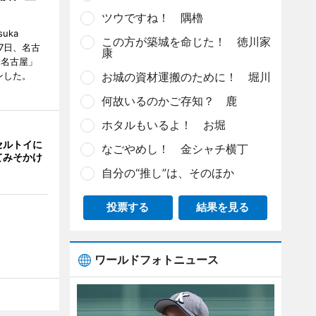
ツウですね！ 隅櫓
uka
この方が築城を命じた！ 徳川家
月7日、名古
康
 名古屋」
ンした。
お城の資材運搬のために！ 堀川
何故いるのかご存知？ 鹿
ホタルもいるよ！ お堀
セルトイに
なごやめし！ 金シャチ横丁
てみそかけ
自分の“推し”は、そのほか
投票する
結果を見る
ワールドフォトニュース