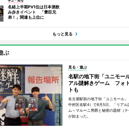
学ぶ・知る
名経上半期PV1位は日本酒飲
み歩きイベント 「豊臣兄
弟！」関連も上位に
もっと見る
遊ぶ
見る・遊ぶ
名駅の地下街「ユニモー
アル謎解きゲーム フォ
トも
名古屋駅前の地下街「ユニモール」
中村区名駅4）で8月5日、「リアル
ム～マルーニ男爵と秘密の題材（テ
が始まった。