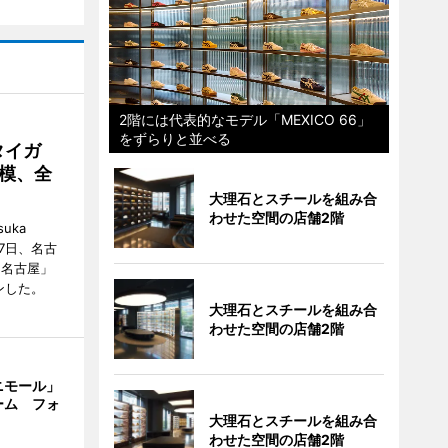
2階には代表的なモデル「MEXICO 66」
をずらりと並べる
タイガ
模、全
大理石とスチールを組み合
わせた空間の店舗2階
uka
月7日、名古
 名古屋」
ンした。
大理石とスチールを組み合
わせた空間の店舗2階
ニモール」
ーム フォ
大理石とスチールを組み合
わせた空間の店舗2階