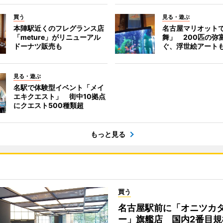
買う
見る・遊ぶ
本陣駅近くのフレグランス店
名古屋マリオット
「meture」がリニューアル
舞」 200匹の弥
ドーナツ販売も
ぐ、浮世絵アート
見る・遊ぶ
名駅で体験型イベント「メイ
エキクエスト」 街中10拠点
にクエスト500種類超
もっと見る
買う
名古屋駅前に「オニツカ
ー」旗艦店 国内2番目規