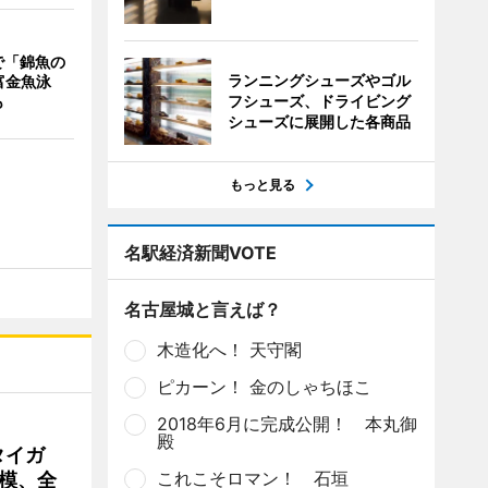
で「錦魚の
ランニングシューズやゴル
富金魚泳
も
フシューズ、ドライビング
シューズに展開した各商品
もっと見る
名駅経済新聞VOTE
名古屋城と言えば？
木造化へ！ 天守閣
ピカーン！ 金のしゃちほこ
2018年6月に完成公開！ 本丸御
殿
タイガ
これこそロマン！ 石垣
模、全