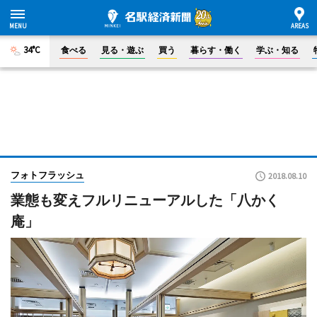
34°C
食べる
見る・遊ぶ
買う
暮らす・働く
学ぶ・知る
フォトフラッシュ
2018.08.10
業態も変えフルリニューアルした「八かく
庵」