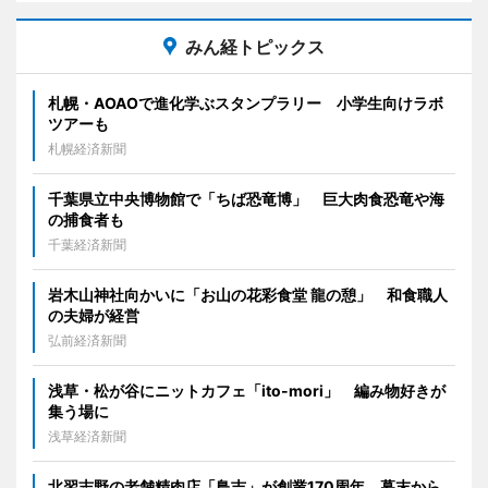
みん経トピックス
札幌・AOAOで進化学ぶスタンプラリー 小学生向けラボ
ツアーも
札幌経済新聞
千葉県立中央博物館で「ちば恐竜博」 巨大肉食恐竜や海
の捕食者も
千葉経済新聞
岩木山神社向かいに「お山の花彩食堂 龍の憩」 和食職人
の夫婦が経営
弘前経済新聞
浅草・松が谷にニットカフェ「ito-mori」 編み物好きが
集う場に
浅草経済新聞
北習志野の老舗精肉店「鳥吉」が創業170周年 幕末から