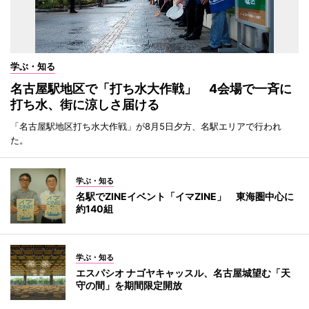
学ぶ・知る
名古屋駅地区で「打ち水大作戦」 4会場で一斉に
打ち水、街に涼しさ届ける
「名古屋駅地区打ち水大作戦」が8月5日夕方、名駅エリアで行われ
た。
学ぶ・知る
名駅でZINEイベント「イマZINE」 東海圏中心に
約140組
学ぶ・知る
エスパシオ ナゴヤキャッスル、名古屋城望む「天
守の間」を期間限定開放