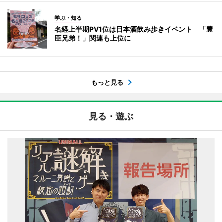
学ぶ・知る
名経上半期PV1位は日本酒飲み歩きイベント 「豊
臣兄弟！」関連も上位に
もっと見る
見る・遊ぶ