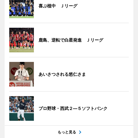
喜ぶ植中 Ｊリーグ
鹿島、逆転で白星発進 Ｊリーグ
あいさつされる悠仁さま
プロ野球・西武２―５ソフトバンク
もっと見る