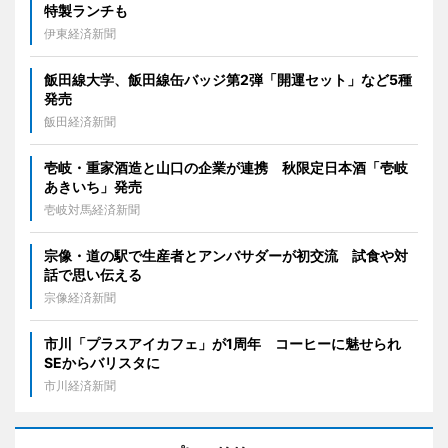
特製ランチも
伊東経済新聞
飯田線大学、飯田線缶バッジ第2弾「開運セット」など5種
発売
飯田経済新聞
壱岐・重家酒造と山口の企業が連携 秋限定日本酒「壱岐
あきいち」発売
壱岐対馬経済新聞
宗像・道の駅で生産者とアンバサダーが初交流 試食や対
話で思い伝える
宗像経済新聞
市川「プラスアイカフェ」が1周年 コーヒーに魅せられ
SEからバリスタに
市川経済新聞