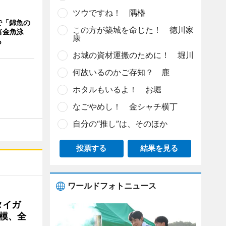
ツウですね！ 隅櫓
で「錦魚の
この方が築城を命じた！ 徳川家
富金魚泳
康
も
お城の資材運搬のために！ 堀川
何故いるのかご存知？ 鹿
ホタルもいるよ！ お堀
なごやめし！ 金シャチ横丁
自分の“推し”は、そのほか
投票する
結果を見る
ワールドフォトニュース
タイガ
模、全