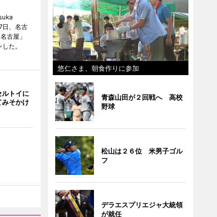
uka
月7日、名古
 名古屋」
ンした。
悠仁さま、朝食作りに参加
セルトイに
青森山田が２回戦へ 高校
てみそかけ
野球
松山は２６位 米男子ゴル
フ
デラエスプリエジャ大統領
が就任