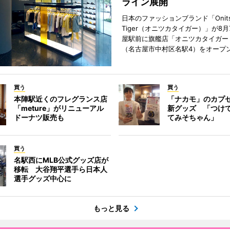
ライン展開
日本のファッションブランド「Onits
Tiger（オニツカタイガー）」が8
屋駅前に旗艦店「オニツカタイガー
（名古屋市中村区名駅4）をオープ
買う
買う
本陣駅近くのフレグランス店
「ナカモ」のカプ
「meture」がリニューアル
新グッズ 「つけ
ドーナツ販売も
てみそちゃん」
買う
名駅西にMLB公式グッズ店が
移転 大谷翔平選手ら日本人
選手グッズ中心に
もっと見る