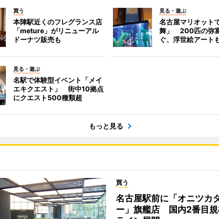
買う
見る・遊ぶ
本陣駅近くのフレグランス店
名古屋マリオット
「meture」がリニューアル
舞」 200匹の弥
ドーナツ販売も
ぐ、浮世絵アート
見る・遊ぶ
名駅で体験型イベント「メイ
エキクエスト」 街中10拠点
にクエスト500種類超
もっと見る
買う
名古屋駅前に「オニツカ
ー」旗艦店 国内2番目規