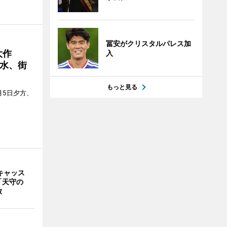
冨安がクリスタルパレス加
大作
入
水、街
もっと見る
月5日夕方、
キャッス
「天守の
放