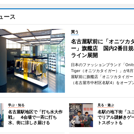
ュース
買う
名古屋駅前に「オニツカ
ー」旗艦店 国内2番目規
ライン展開
日本のファッションブランド「Onits
Tiger（オニツカタイガー）」が8
屋駅前に旗艦店「オニツカタイガー
（名古屋市中村区名駅4）をオープ
学ぶ・知る
見る・遊ぶ
名古屋駅地区で「打ち水大作
名駅の地下街「ユ
戦」 4会場で一斉に打ち
でリアル謎解きゲ
水、街に涼しさ届ける
トスポットも