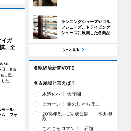
ランニングシューズやゴル
フシューズ、ドライビング
シューズに展開した各商品
タイガ
模、全
もっと見る
uka
名駅経済新聞VOTE
月7日、名古
 名古屋」
ンした。
名古屋城と言えば？
木造化へ！ 天守閣
ピカーン！ 金のしゃちほこ
ニモール」
2018年6月に完成公開！ 本丸御
ーム フォ
殿
これこそロマン！ 石垣