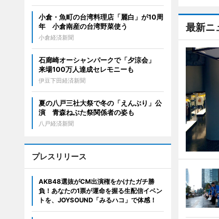
小倉・魚町の台湾料理店「麗白」が10周
最新ニ
年 小倉南産の台湾野菜使う
小倉経済新聞
石廊崎オーシャンパークで「夕涼会」
来場100万人達成セレモニーも
伊豆下田経済新聞
夏の八戸三社大祭で冬の「えんぶり」公
演 青森ねぶた祭関係者の姿も
八戸経済新聞
プレスリリース
AKB48選抜がCM出演権をかけたガチ勝
負！あなたの1票が運命を握る生配信イベン
トを、JOYSOUND「みるハコ」で体感！