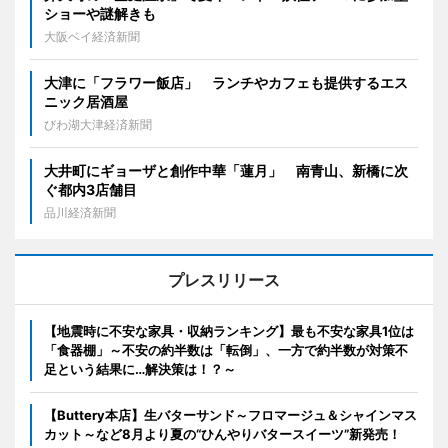
ショーや謎解きも
大阪ベイ経済新聞
大津に「フラワー飯店」 ランチやカフェも提供するエス
ニック居酒屋
びわ湖大津経済新聞
大井町にギョーザと創作中華「蓮月」 南青山、新橋に次
ぐ都内3店舗目
品川経済新聞
プレスリリース
【地震時に不安な家具・収納ランキング】最も不安な家具1位は
「食器棚」～不安の約半数は「転倒」、一方で約半数が対策不
足という結果に…解決策は！？～
【Buttery本店】生バターサンド～フロマージュ＆シャインマス
カット～など8月より夏の“ひんやりバタースイーツ”新発売！