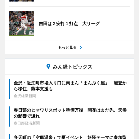
吉田は２安打１打点 大リーグ
もっと見る
みん経トピックス
金沢・近江町市場入り口に肉まん「まんぷく屋」 能登か
ら移住、熊本支援も
金沢経済新聞
春日部のヒマワリスポット準備万端 開花はまだ先、天候
の影響で遅れ
春日部経済新聞
弁天町の「空庭温泉」で夏イベント 妖怪テーマに参加型