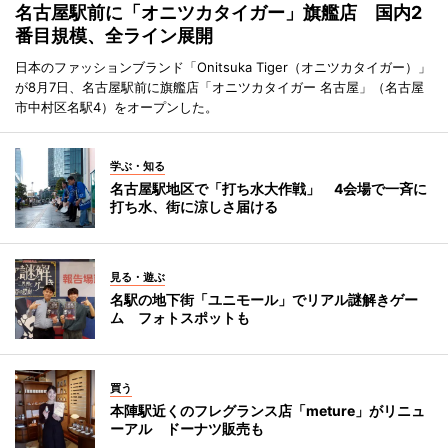
名古屋駅前に「オニツカタイガー」旗艦店 国内2
番目規模、全ライン展開
日本のファッションブランド「Onitsuka Tiger（オニツカタイガー）」
が8月7日、名古屋駅前に旗艦店「オニツカタイガー 名古屋」（名古屋
市中村区名駅4）をオープンした。
学ぶ・知る
名古屋駅地区で「打ち水大作戦」 4会場で一斉に
打ち水、街に涼しさ届ける
見る・遊ぶ
名駅の地下街「ユニモール」でリアル謎解きゲー
ム フォトスポットも
買う
本陣駅近くのフレグランス店「meture」がリニュ
ーアル ドーナツ販売も