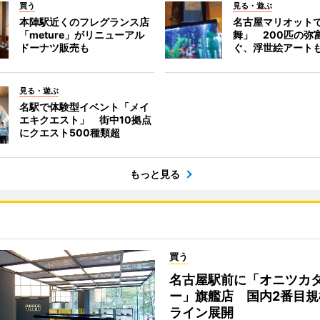
買う
見る・遊ぶ
本陣駅近くのフレグランス店
名古屋マリオット
「meture」がリニューアル
舞」 200匹の弥
ドーナツ販売も
ぐ、浮世絵アート
見る・遊ぶ
名駅で体験型イベント「メイ
エキクエスト」 街中10拠点
にクエスト500種類超
もっと見る
買う
名古屋駅前に「オニツカ
ー」旗艦店 国内2番目規
ライン展開