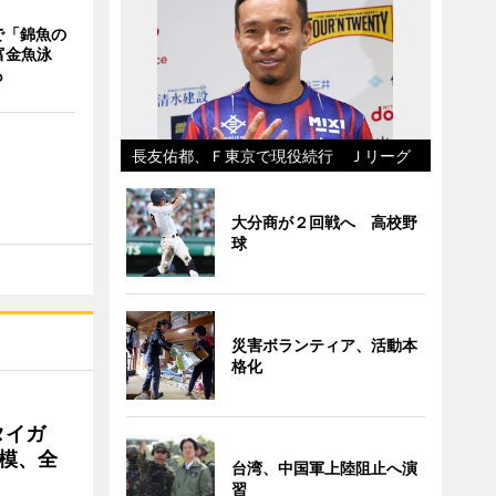
で「錦魚の
富金魚泳
も
長友佑都、Ｆ東京で現役続行 Ｊリーグ
大分商が２回戦へ 高校野
球
災害ボランティア、活動本
格化
タイガ
模、全
台湾、中国軍上陸阻止へ演
習