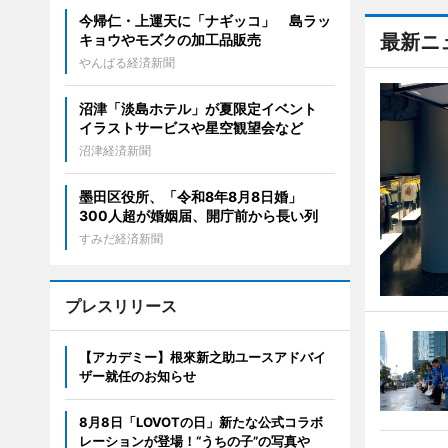
今帰仁・上運天に「ナギッコ」 島ラッ
最新ニ
キョウやモズクの加工品販売
やんばる経済新聞
沼津「淡島ホテル」が夏限定イベント
イラストサービスや星空観望会など
沼津経済新聞
墨田区役所、「令和8年8月8日婚」
300人超が婚姻届、開庁前から長い列
すみだ経済新聞
プレスリリース
【アカデミー】根來新之助ユースアドバイ
ザー就任のお知らせ
8月8日「LOVOTの日」新たな公式コラボ
レーションが登場！“うちの子”の写真や