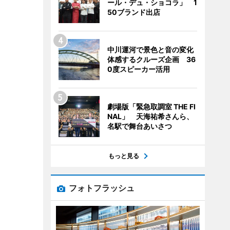
ール・デュ・ショコラ」 1
50ブランド出店
中川運河で景色と音の変化
体感するクルーズ企画 36
0度スピーカー活用
劇場版「緊急取調室 THE FI
NAL」 天海祐希さんら、
名駅で舞台あいさつ
もっと見る
フォトフラッシュ