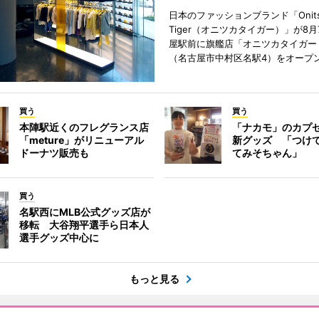
日本のファッションブランド「Onits
Tiger（オニツカタイガー）」が8
屋駅前に旗艦店「オニツカタイガー
（名古屋市中村区名駅4）をオープ
買う
買う
本陣駅近くのフレグランス店
「ナカモ」のカプ
「meture」がリニューアル
新グッズ 「つけ
ドーナツ販売も
てみそちゃん」
買う
名駅西にMLB公式グッズ店が
移転 大谷翔平選手ら日本人
選手グッズ中心に
もっと見る