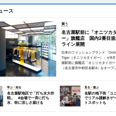
ュース
買う
名古屋駅前に「オニツカ
ー」旗艦店 国内2番目規
ライン展開
日本のファッションブランド「Onits
Tiger（オニツカタイガー）」が8
屋駅前に旗艦店「オニツカタイガー
（名古屋市中村区名駅4）をオープ
学ぶ・知る
見る・遊ぶ
名古屋駅地区で「打ち水大作
名駅の地下街「ユ
戦」 4会場で一斉に打ち
でリアル謎解きゲ
水、街に涼しさ届ける
トスポットも