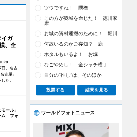
ツウですね！ 隅櫓
この方が築城を命じた！ 徳川家
康
お城の資材運搬のために！ 堀川
タイガ
何故いるのかご存知？ 鹿
模、全
ホタルもいるよ！ お堀
uka
なごやめし！ 金シャチ横丁
月7日、名古
 名古屋」
自分の“推し”は、そのほか
ンした。
投票する
結果を見る
ニモール」
ワールドフォトニュース
ーム フォ