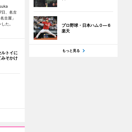
uka
月7日、名古
 名古屋」
ンした。
プロ野球・日本ハム０―６
楽天
もっと見る
セルトイに
てみそかけ