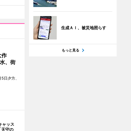
生成ＡＩ、被災地照らす
もっと見る
大作
水、街
月5日夕方、
キャッス
「天守の