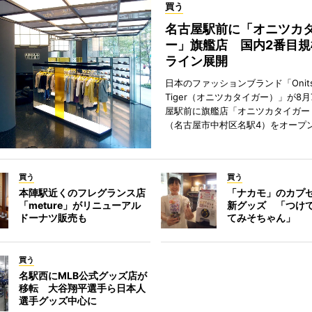
買う
名古屋駅前に「オニツカ
ー」旗艦店 国内2番目規
ライン展開
日本のファッションブランド「Onits
Tiger（オニツカタイガー）」が8
屋駅前に旗艦店「オニツカタイガー
（名古屋市中村区名駅4）をオープ
買う
買う
本陣駅近くのフレグランス店
「ナカモ」のカプ
「meture」がリニューアル
新グッズ 「つけ
ドーナツ販売も
てみそちゃん」
買う
名駅西にMLB公式グッズ店が
移転 大谷翔平選手ら日本人
選手グッズ中心に