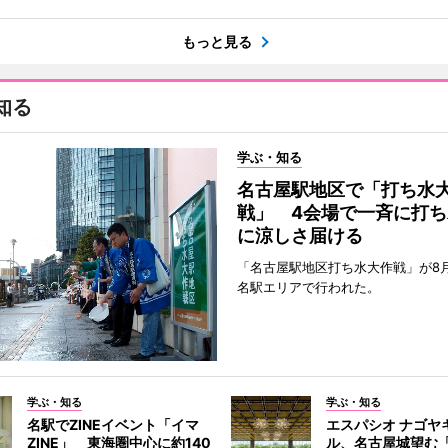
もっと見る
知る
学ぶ・知る
名古屋駅地区で「打ち水
戦」 4会場で一斉に打ち
に涼しさ届ける
「名古屋駅地区打ち水大作戦」が8
名駅エリアで行われた。
学ぶ・知る
学ぶ・知る
名駅でZINEイベント「イマ
エスパシオ ナゴヤ
ZINE」 東海圏中心に約140
ル、名古屋城望む