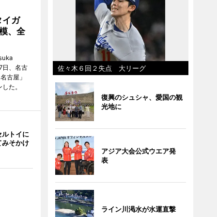
タイガ
模、全
uka
月7日、名古
佐々木６回２失点 大リーグ
 名古屋」
ンした。
復興のシュシャ、愛国の観
光地に
セルトイに
てみそかけ
アジア大会公式ウエア発
表
ライン川渇水が水運直撃