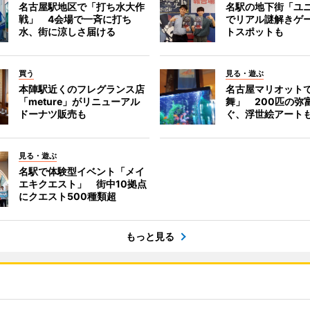
名古屋駅地区で「打ち水大作
名駅の地下街「ユ
戦」 4会場で一斉に打ち
でリアル謎解きゲ
水、街に涼しさ届ける
トスポットも
買う
見る・遊ぶ
本陣駅近くのフレグランス店
名古屋マリオット
「meture」がリニューアル
舞」 200匹の弥
ドーナツ販売も
ぐ、浮世絵アート
見る・遊ぶ
名駅で体験型イベント「メイ
エキクエスト」 街中10拠点
にクエスト500種類超
もっと見る