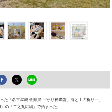
った「名古屋城 金鯱展 ～守り神降臨、海と山の祈り～」
1）の「二之丸広場」で始まった。