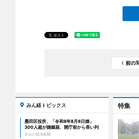
前の
みん経トピックス
特集
墨田区役所、「令和8年8月8日婚」
300人超が婚姻届、開庁前から長い列
すみだ経済新聞