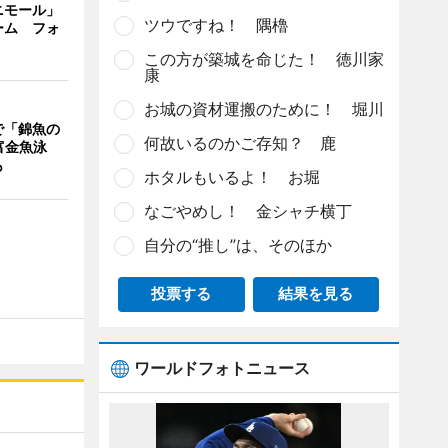
ニモール」
ツウですね！ 隅櫓
ーム フォ
この方が築城を命じた！ 徳川家
康
お城の資材運搬のために！ 堀川
で「錦魚の
何故いるのかご存知？ 鹿
富金魚泳
も
ホタルもいるよ！ お堀
なごやめし！ 金シャチ横丁
自分の“推し”は、そのほか
投票する
結果を見る
ワールドフォトニュース