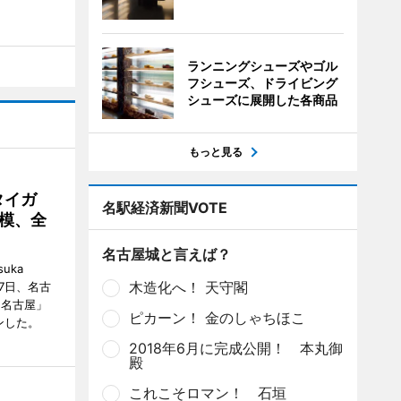
ランニングシューズやゴル
フシューズ、ドライビング
シューズに展開した各商品
もっと見る
タイガ
名駅経済新聞VOTE
模、全
名古屋城と言えば？
uka
木造化へ！ 天守閣
月7日、名古
 名古屋」
ピカーン！ 金のしゃちほこ
ンした。
2018年6月に完成公開！ 本丸御
殿
これこそロマン！ 石垣