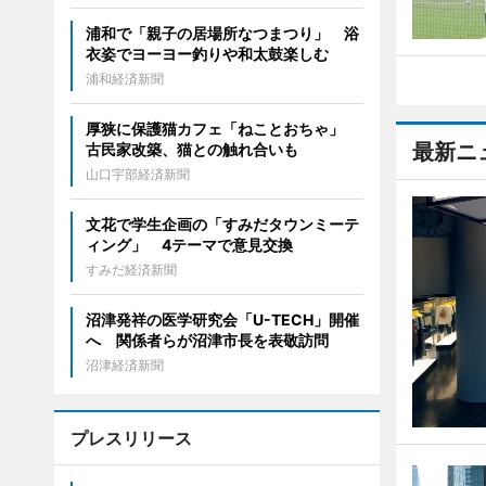
浦和で「親子の居場所なつまつり」 浴
衣姿でヨーヨー釣りや和太鼓楽しむ
浦和経済新聞
厚狭に保護猫カフェ「ねことおちゃ」
最新ニ
古民家改築、猫との触れ合いも
山口宇部経済新聞
文花で学生企画の「すみだタウンミーテ
ィング」 4テーマで意見交換
すみだ経済新聞
沼津発祥の医学研究会「U-TECH」開催
へ 関係者らが沼津市長を表敬訪問
沼津経済新聞
プレスリリース