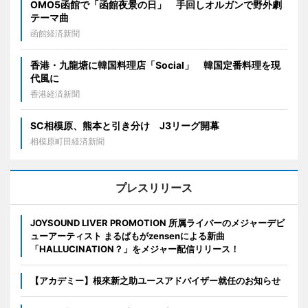
OMO5函館で「函館夜景の日」 手回しオルガンで野外劇
テーマ曲
函館経済新聞
香港・九龍塘に韓国料理店「Social」 韓国定番料理を現
代風に
香港経済新聞
SC相模原、熊本と引き分け J3リーグ開幕
相模原町田経済新聞
プレスリリース
JOYSOUND LIVER PROMOTION 所属ライバーのメジャーデビ
ューアーティスト まるぱもがzensenによる新曲
「HALLUCINATION？」をメジャー配信リリース！
【アカデミー】根來新之助ユースアドバイザー就任のお知らせ