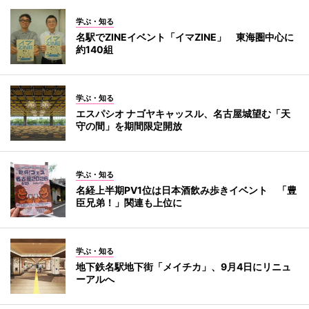
学ぶ・知る
名駅でZINEイベント「イマZINE」 東海圏中心に
約140組
学ぶ・知る
エスパシオ ナゴヤキャッスル、名古屋城望む「天
守の間」を期間限定開放
学ぶ・知る
名経上半期PV1位は日本酒飲み歩きイベント 「豊
臣兄弟！」関連も上位に
学ぶ・知る
地下鉄名駅地下街「メイチカ」、9月4日にリニュ
ーアルへ