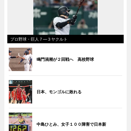
プロ野球・巨人７―３ヤクルト
鳴門渦潮が２回戦へ 高校野球
日本、モンゴルに敗れる
中島ひとみ、女子１００障害で日本新