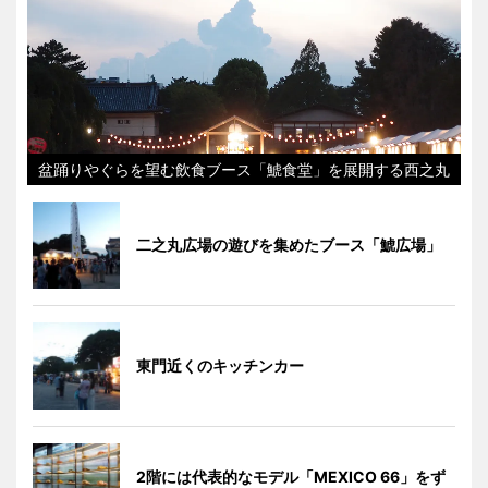
盆踊りやぐらを望む飲食ブース「鯱食堂」を展開する西之丸
二之丸広場の遊びを集めたブース「鯱広場」
東門近くのキッチンカー
2階には代表的なモデル「MEXICO 66」をず