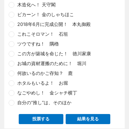
木造化へ！ 天守閣
ピカーン！ 金のしゃちほこ
2018年6月に完成公開！ 本丸御殿
これこそロマン！ 石垣
ツウですね！ 隅櫓
この方が築城を命じた！ 徳川家康
お城の資材運搬のために！ 堀川
何故いるのかご存知？ 鹿
ホタルもいるよ！ お堀
なごやめし！ 金シャチ横丁
自分の“推し”は、そのほか
投票する
結果を見る