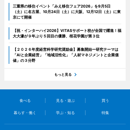
三重県の移住イベント「みえ移住フェア2026」を9月5日
（土）に名古屋、10月24日（土）に大阪、12月12日（土）に東
京にて開催
【祝・インターハイ2026】VITASサポート校が全国で躍進！福
大大濠が９年ぶり５回目の優勝、桜花学園が第３位
【２０２６年度経営科学研究奨励金】募集開始ー研究テーマは
「AIと企業経営」「地域活性化」「人材マネジメントと企業価
値」の３分野
もっと見る
食べる
見る・遊ぶ
買う
暮らす・働く
学ぶ・知る
特集