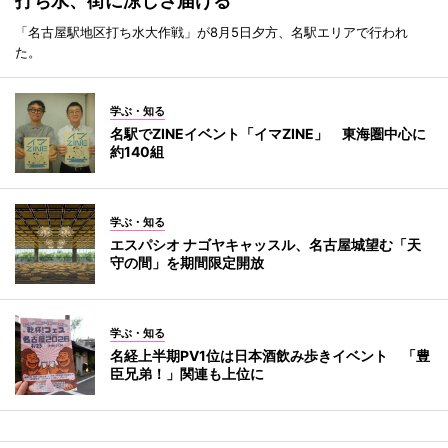
打ち水、街に涼しさ届ける
「名古屋駅地区打ち水大作戦」が8月5日夕方、名駅エリアで行われ
た。
学ぶ・知る
名駅でZINEイベント「イマZINE」 東海圏中心に
約140組
学ぶ・知る
エスパシオ ナゴヤキャッスル、名古屋城望む「天
守の間」を期間限定開放
学ぶ・知る
名経上半期PV1位は日本酒飲み歩きイベント 「豊
臣兄弟！」関連も上位に