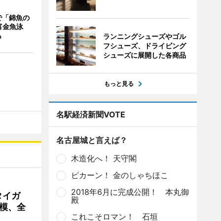
で「錦魚の
富金魚泳
も
ランニングシューズやゴル
フシューズ、ドライビング
シューズに展開した各商品
もっと見る
名駅経済新聞VOTE
名古屋城と言えば？
木造化へ！ 天守閣
ピカーン！ 金のしゃちほこ
2018年6月に完成公開！ 本丸御
タイガ
殿
模、全
これこそロマン！ 石垣