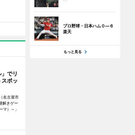
プロ野球・日本ハム０―６
楽天
もっと見る
ル」でリ
トスポッ
（名古屋市
謎解きゲー
ーマ）～」