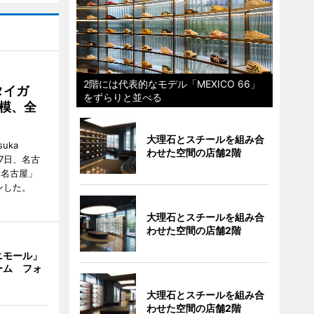
2階には代表的なモデル「MEXICO 66」
タイガ
をずらりと並べる
模、全
大理石とスチールを組み合
uka
わせた空間の店舗2階
月7日、名古
 名古屋」
ンした。
大理石とスチールを組み合
わせた空間の店舗2階
ニモール」
ーム フォ
大理石とスチールを組み合
わせた空間の店舗2階