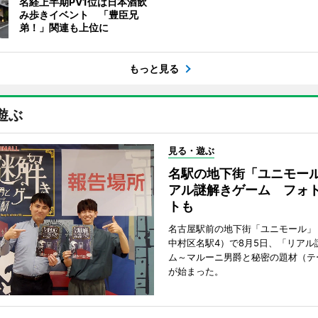
名経上半期PV1位は日本酒飲
み歩きイベント 「豊臣兄
弟！」関連も上位に
もっと見る
遊ぶ
見る・遊ぶ
名駅の地下街「ユニモー
アル謎解きゲーム フォ
トも
名古屋駅前の地下街「ユニモール」
中村区名駅4）で8月5日、「リアル
ム～マルーニ男爵と秘密の題材（テ
が始まった。