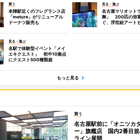
買う
見る・遊ぶ
本陣駅近くのフレグランス店
名古屋マリオット
「meture」がリニューアル
舞」 200匹の弥
ドーナツ販売も
ぐ、浮世絵アート
見る・遊ぶ
名駅で体験型イベント「メイ
エキクエスト」 街中10拠点
にクエスト500種類超
もっと見る
買う
名古屋駅前に「オニツカ
ー」旗艦店 国内2番目規
ライン展開