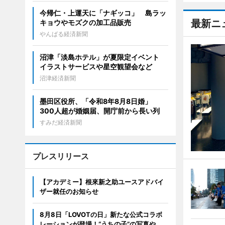
今帰仁・上運天に「ナギッコ」 島ラッ
最新ニ
キョウやモズクの加工品販売
やんばる経済新聞
沼津「淡島ホテル」が夏限定イベント
イラストサービスや星空観望会など
沼津経済新聞
墨田区役所、「令和8年8月8日婚」
300人超が婚姻届、開庁前から長い列
すみだ経済新聞
プレスリリース
【アカデミー】根來新之助ユースアドバイ
ザー就任のお知らせ
8月8日「LOVOTの日」新たな公式コラボ
レーションが登場！“うちの子”の写真や