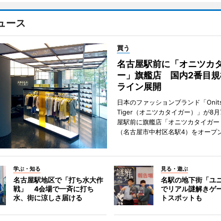
ュース
買う
名古屋駅前に「オニツカ
ー」旗艦店 国内2番目規
ライン展開
日本のファッションブランド「Onits
Tiger（オニツカタイガー）」が8
屋駅前に旗艦店「オニツカタイガー
（名古屋市中村区名駅4）をオープ
学ぶ・知る
見る・遊ぶ
名古屋駅地区で「打ち水大作
名駅の地下街「ユ
戦」 4会場で一斉に打ち
でリアル謎解きゲ
水、街に涼しさ届ける
トスポットも