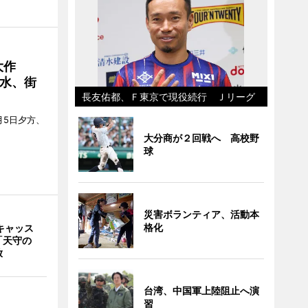
大作
水、街
長友佑都、Ｆ東京で現役続行 Ｊリーグ
月5日夕方、
大分商が２回戦へ 高校野
球
災害ボランティア、活動本
格化
キャッス
「天守の
放
台湾、中国軍上陸阻止へ演
習