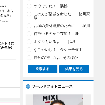
ツウですね！ 隅櫓
uka
月7日、名古
この方が築城を命じた！ 徳川家
 名古屋」
康
ンした。
お城の資材運搬のために！ 堀川
何故いるのかご存知？ 鹿
ホタルもいるよ！ お堀
セルトイに
てみそかけ
なごやめし！ 金シャチ横丁
自分の“推し”は、そのほか
投票する
結果を見る
ワールドフォトニュース