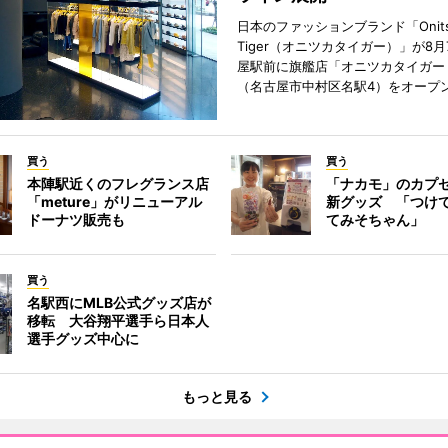
日本のファッションブランド「Onits
Tiger（オニツカタイガー）」が8
屋駅前に旗艦店「オニツカタイガー
（名古屋市中村区名駅4）をオープ
買う
買う
本陣駅近くのフレグランス店
「ナカモ」のカプ
「meture」がリニューアル
新グッズ 「つけ
ドーナツ販売も
てみそちゃん」
買う
名駅西にMLB公式グッズ店が
移転 大谷翔平選手ら日本人
選手グッズ中心に
もっと見る