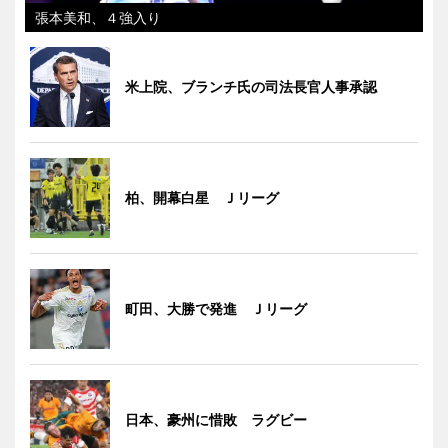
張本美和、４強入り
米上院、ブランチ氏の司法長官人事承認
柏、開幕白星 Ｊリーグ
町田、大勝で発進 Ｊリーグ
日本、豪州に惜敗 ラグビー