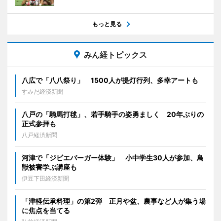
もっと見る
みん経トピックス
八広で「八八祭り」 1500人が提灯行列、多幸アートも
すみだ経済新聞
八戸の「騎馬打毬」、若手騎手の姿勇ましく 20年ぶりの
正式参拝も
八戸経済新聞
河津で「ジビエバーガー体験」 小中学生30人が参加、鳥
獣被害学ぶ講座も
伊豆下田経済新聞
「津軽伝承料理」の第2弾 正月や盆、農事など人が集う場
に焦点を当てる