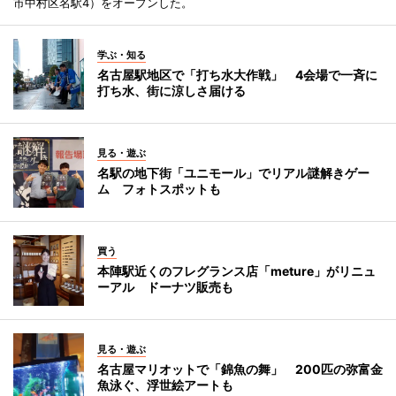
市中村区名駅4）をオープンした。
学ぶ・知る
名古屋駅地区で「打ち水大作戦」 4会場で一斉に
打ち水、街に涼しさ届ける
見る・遊ぶ
名駅の地下街「ユニモール」でリアル謎解きゲー
ム フォトスポットも
買う
本陣駅近くのフレグランス店「meture」がリニュ
ーアル ドーナツ販売も
見る・遊ぶ
名古屋マリオットで「錦魚の舞」 200匹の弥富金
魚泳ぐ、浮世絵アートも