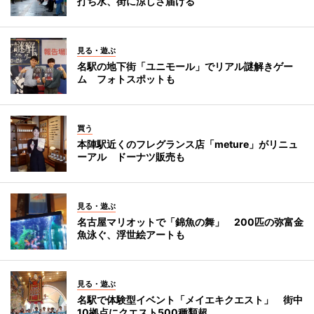
打ち水、街に涼しさ届ける
見る・遊ぶ
名駅の地下街「ユニモール」でリアル謎解きゲー
ム フォトスポットも
買う
本陣駅近くのフレグランス店「meture」がリニュ
ーアル ドーナツ販売も
見る・遊ぶ
名古屋マリオットで「錦魚の舞」 200匹の弥富金
魚泳ぐ、浮世絵アートも
見る・遊ぶ
名駅で体験型イベント「メイエキクエスト」 街中
10拠点にクエスト500種類超