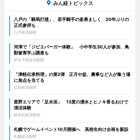
みん経トピックス
八戸の「騎馬打毬」、若手騎手の姿勇ましく 20年ぶりの
正式参拝も
八戸経済新聞
河津で「ジビエバーガー体験」 小中学生30人が参加、鳥
獣被害学ぶ講座も
伊豆下田経済新聞
「津軽伝承料理」の第2弾 正月や盆、農事など人が集う場
に焦点を当てる
弘前経済新聞
星野エリアで「足水浴」 13度の湧水とヒノキ香るおけで
清涼体験
軽井沢経済新聞
札幌でゲームイベント10月開催へ 高校生向け企画を新設
札幌経済新聞