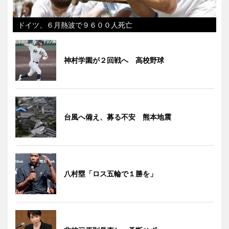
ドイツ、６月熱波で９６００人死亡
神村学園が２回戦へ 高校野球
台風へ備え、募る不安 熊本地震
八村塁「ロス五輪で１勝を」