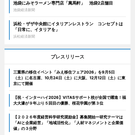
池袋にみそラーメン専門店「萬馬軒」 池袋2店舗目
池袋経済新聞
浜松・ザザ中央館にイタリアンレストラン コンセプトは
「日常に、イタリアを」
浜松経済新聞
プレスリリース
三重県の移住イベント「みえ移住フェア2026」を9月5日
（土）に名古屋、10月24日（土）に大阪、12月12日（土）に東
京にて開催
【祝・インターハイ2026】VITASサポート校が全国で躍進！福
大大濠が９年ぶり５回目の優勝、桜花学園が第３位
【２０２６年度経営科学研究奨励金】募集開始ー研究テーマは
「AIと企業経営」「地域活性化」「人材マネジメントと企業価
値」の３分野