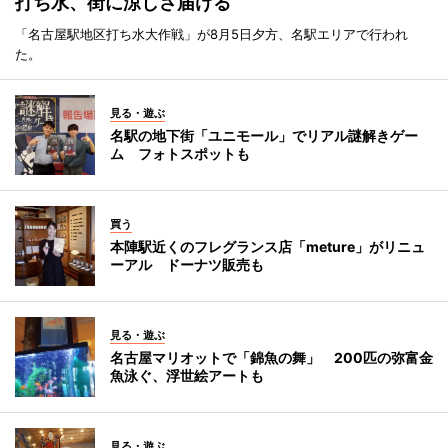
打ち水、街に涼しさ届ける
「名古屋駅地区打ち水大作戦」が8月5日夕方、名駅エリアで行われ
た。
見る・遊ぶ
名駅の地下街「ユニモール」でリアル謎解きゲー
ム フォトスポットも
買う
本陣駅近くのフレグランス店「meture」がリニュ
ーアル ドーナツ販売も
見る・遊ぶ
名古屋マリオットで「錦魚の舞」 200匹の弥富金
魚泳ぐ、浮世絵アートも
見る・遊ぶ