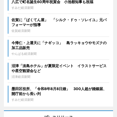
八広で町名誕生60周年祝賀会 小池都知事も祝福
すみだ経済新聞
佐賀に「ばくてん屋」 「シルク・ドゥ・ソレイユ」元パ
フォーマーが指導
佐賀経済新聞
今帰仁・上運天に「ナギッコ」 島ラッキョウやモズクの
加工品販売
やんばる経済新聞
沼津「淡島ホテル」が夏限定イベント イラストサービス
や星空観望会など
沼津経済新聞
墨田区役所、「令和8年8月8日婚」 300人超が婚姻届、
開庁前から長い列
すみだ経済新聞