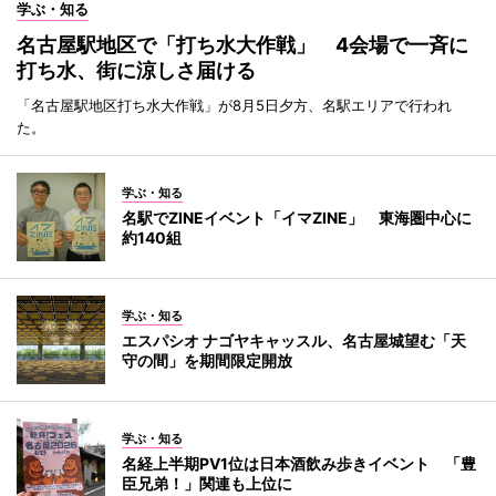
学ぶ・知る
名古屋駅地区で「打ち水大作戦」 4会場で一斉に
打ち水、街に涼しさ届ける
「名古屋駅地区打ち水大作戦」が8月5日夕方、名駅エリアで行われ
た。
学ぶ・知る
名駅でZINEイベント「イマZINE」 東海圏中心に
約140組
学ぶ・知る
エスパシオ ナゴヤキャッスル、名古屋城望む「天
守の間」を期間限定開放
学ぶ・知る
名経上半期PV1位は日本酒飲み歩きイベント 「豊
臣兄弟！」関連も上位に