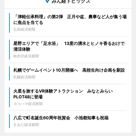
みん経トピックス
「津軽伝承料理」の第2弾 正月や盆、農事など人が集う場
に焦点を当てる
弘前経済新聞
星野エリアで「足水浴」 13度の湧水とヒノキ香るおけで
清涼体験
軽井沢経済新聞
札幌でゲームイベント10月開催へ 高校生向け企画を新設
札幌経済新聞
火星を旅するVR体験アトラクション みなとみらい
PLOT48に登場
ヨコハマ経済新聞
八広で町名誕生60周年祝賀会 小池都知事も祝福
すみだ経済新聞