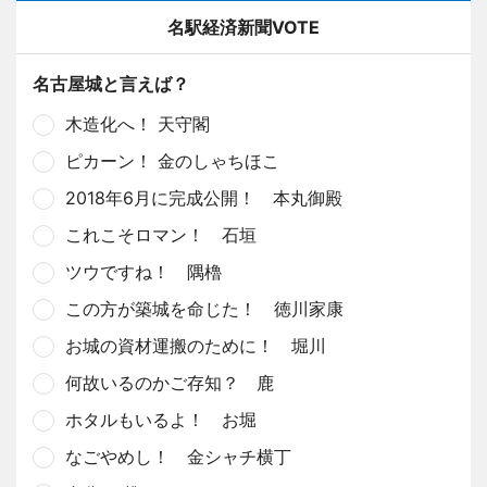
名駅経済新聞VOTE
名古屋城と言えば？
木造化へ！ 天守閣
ピカーン！ 金のしゃちほこ
2018年6月に完成公開！ 本丸御殿
これこそロマン！ 石垣
ツウですね！ 隅櫓
この方が築城を命じた！ 徳川家康
お城の資材運搬のために！ 堀川
何故いるのかご存知？ 鹿
ホタルもいるよ！ お堀
なごやめし！ 金シャチ横丁