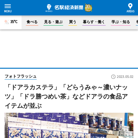
35°C
食べる
見る・遊ぶ
買う
暮らす・働く
学ぶ・知る
フォトフラッシュ
2023.05.02
「ドアラカステラ」「どらうみゃ～濃いナッ
ツ」「ドラ勝つめい茶」などドアラの食品ア
イテムが並ぶ