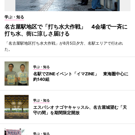
学ぶ・知る
名古屋駅地区で「打ち水大作戦」 4会場で一斉に
打ち水、街に涼しさ届ける
「名古屋駅地区打ち水大作戦」が8月5日夕方、名駅エリアで行われ
た。
学ぶ・知る
名駅でZINEイベント「イマZINE」 東海圏中心に
約140組
学ぶ・知る
エスパシオ ナゴヤキャッスル、名古屋城望む「天
守の間」を期間限定開放
学ぶ・知る