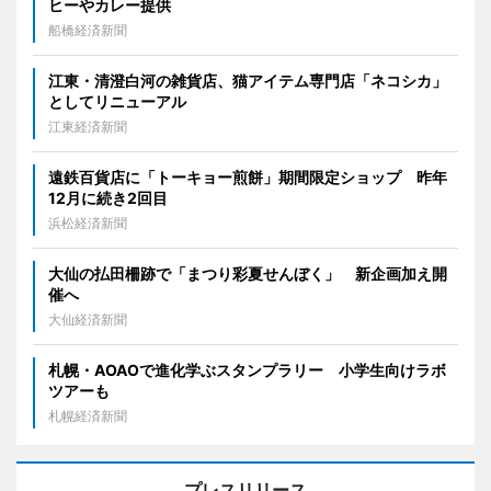
ヒーやカレー提供
船橋経済新聞
江東・清澄白河の雑貨店、猫アイテム専門店「ネコシカ」
としてリニューアル
江東経済新聞
遠鉄百貨店に「トーキョー煎餅」期間限定ショップ 昨年
12月に続き2回目
浜松経済新聞
大仙の払田柵跡で「まつり彩夏せんぼく」 新企画加え開
催へ
大仙経済新聞
札幌・AOAOで進化学ぶスタンプラリー 小学生向けラボ
ツアーも
札幌経済新聞
プレスリリース