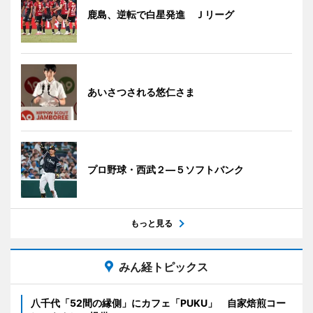
鹿島、逆転で白星発進 Ｊリーグ
あいさつされる悠仁さま
プロ野球・西武２―５ソフトバンク
もっと見る
みん経トピックス
八千代「52間の縁側」にカフェ「PUKU」 自家焙煎コー