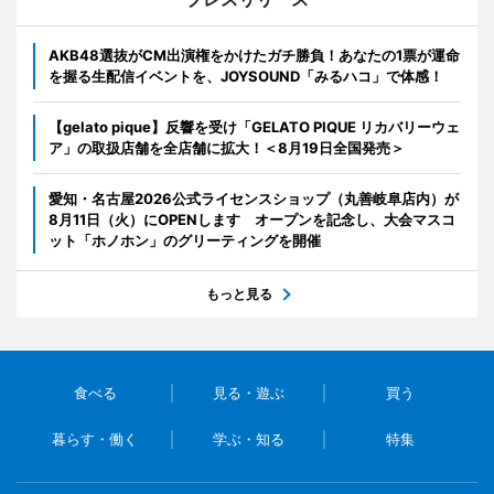
AKB48選抜がCM出演権をかけたガチ勝負！あなたの1票が運命
を握る生配信イベントを、JOYSOUND「みるハコ」で体感！
【gelato pique】反響を受け「GELATO PIQUE リカバリーウェ
ア」の取扱店舗を全店舗に拡大！＜8月19日全国発売＞
愛知・名古屋2026公式ライセンスショップ（丸善岐阜店内）が
8月11日（火）にOPENします オープンを記念し、大会マスコ
ット「ホノホン」のグリーティングを開催
もっと見る
食べる
見る・遊ぶ
買う
暮らす・働く
学ぶ・知る
特集