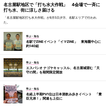
名古屋駅地区で「打ち水大作戦」 4会場で一斉に
打ち水、街に涼しさ届ける
「名古屋駅地区打ち水大作戦」が8月5日夕方、名駅エリアで行われ
た。
学ぶ・知る
名駅でZINEイベント「イマZINE」 東海圏中心に
約140組
学ぶ・知る
エスパシオ ナゴヤキャッスル、名古屋城望む「天
守の間」を期間限定開放
学ぶ・知る
名経上半期PV1位は日本酒飲み歩きイベント 「豊
臣兄弟！」関連も上位に