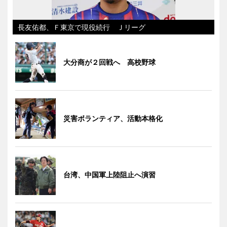
長友佑都、Ｆ東京で現役続行 Ｊリーグ
大分商が２回戦へ 高校野球
災害ボランティア、活動本格化
台湾、中国軍上陸阻止へ演習