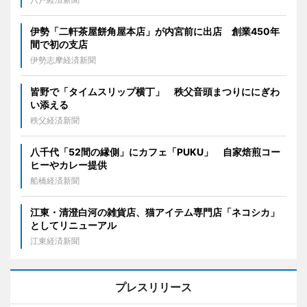
伊勢「二軒茶屋餅角屋本店」が内宮前に出店 創業450年
間で初の支店
伊勢志摩経済新聞
皆野で「タイムスリップ横丁」 秩父音頭まつりににぎわ
い添える
秩父経済新聞
八千代「52間の縁側」にカフェ「PUKU」 自家焙煎コー
ヒーやカレー提供
船橋経済新聞
江東・清澄白河の雑貨店、猫アイテム専門店「ネコシカ」
としてリニューアル
江東経済新聞
プレスリリース