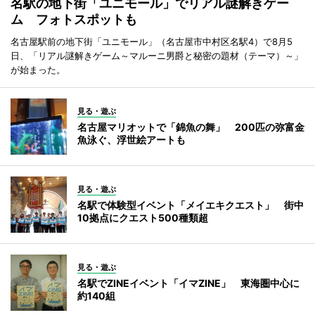
名駅の地下街「ユニモール」でリアル謎解きゲー
ム フォトスポットも
名古屋駅前の地下街「ユニモール」（名古屋市中村区名駅4）で8月5
日、「リアル謎解きゲーム～マルーニ男爵と秘密の題材（テーマ）～」
が始まった。
見る・遊ぶ
名古屋マリオットで「錦魚の舞」 200匹の弥富金
魚泳ぐ、浮世絵アートも
見る・遊ぶ
名駅で体験型イベント「メイエキクエスト」 街中
10拠点にクエスト500種類超
見る・遊ぶ
名駅でZINEイベント「イマZINE」 東海圏中心に
約140組