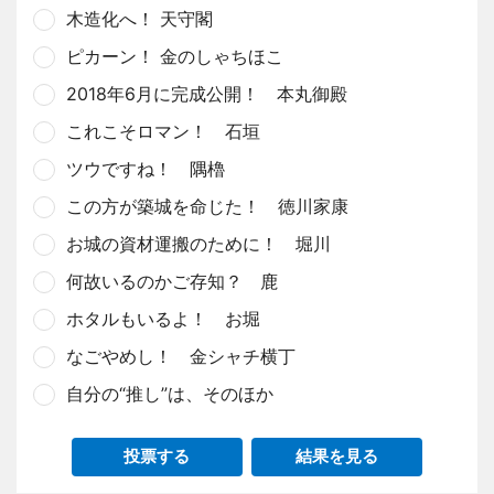
木造化へ！ 天守閣
ピカーン！ 金のしゃちほこ
2018年6月に完成公開！ 本丸御殿
これこそロマン！ 石垣
ツウですね！ 隅櫓
この方が築城を命じた！ 徳川家康
お城の資材運搬のために！ 堀川
何故いるのかご存知？ 鹿
ホタルもいるよ！ お堀
なごやめし！ 金シャチ横丁
自分の“推し”は、そのほか
投票する
結果を見る