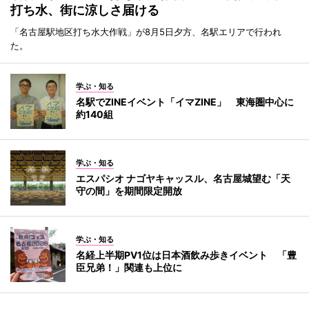
打ち水、街に涼しさ届ける
「名古屋駅地区打ち水大作戦」が8月5日夕方、名駅エリアで行われ
た。
学ぶ・知る
名駅でZINEイベント「イマZINE」 東海圏中心に
約140組
学ぶ・知る
エスパシオ ナゴヤキャッスル、名古屋城望む「天
守の間」を期間限定開放
学ぶ・知る
名経上半期PV1位は日本酒飲み歩きイベント 「豊
臣兄弟！」関連も上位に