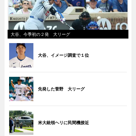
大谷、今季初の２発 大リーグ
大谷、イメージ調査で１位
先発した菅野 大リーグ
米大統領ヘリに民間機接近