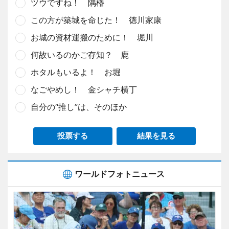
ツウですね！ 隅櫓
この方が築城を命じた！ 徳川家康
お城の資材運搬のために！ 堀川
何故いるのかご存知？ 鹿
ホタルもいるよ！ お堀
なごやめし！ 金シャチ横丁
自分の“推し”は、そのほか
投票する
結果を見る
ワールドフォトニュース