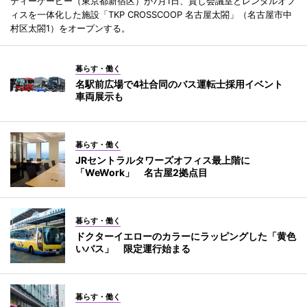
ティーケーピー（東京都新宿区）が7月1日、貸し会議室とレンタルオフ
ィスを一体化した施設「TKP CROSSCOOP 名古屋太閤」（名古屋市中
村区太閤1）をオープンする。
暮らす・働く
名駅前広場で4社合同のバス運転士採用イベント
車両展示も
暮らす・働く
JRセントラルタワーズオフィス最上階に
「WeWork」 名古屋2拠点目
暮らす・働く
ドクターイエローのカラーにラッピングした「黄色
いバス」 限定運行始まる
暮らす・働く