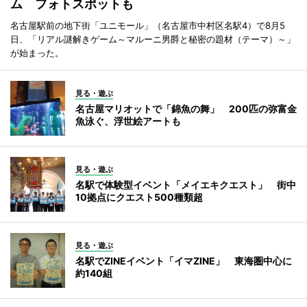
ム フォトスポットも
名古屋駅前の地下街「ユニモール」（名古屋市中村区名駅4）で8月5
日、「リアル謎解きゲーム～マルーニ男爵と秘密の題材（テーマ）～」
が始まった。
見る・遊ぶ
名古屋マリオットで「錦魚の舞」 200匹の弥富金
魚泳ぐ、浮世絵アートも
見る・遊ぶ
名駅で体験型イベント「メイエキクエスト」 街中
10拠点にクエスト500種類超
見る・遊ぶ
名駅でZINEイベント「イマZINE」 東海圏中心に
約140組