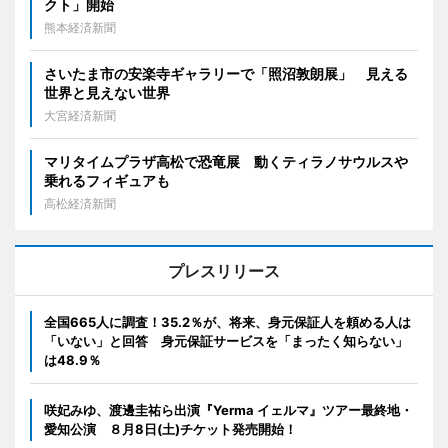
クト」開始
熊本経済新聞
さいたま市の安楽寺ギャラリーで「照沼敦朗展」 見える
世界と見えない世界
大宮経済新聞
マリタイムプラザ高松で恐竜展 動くティラノサウルスや
乗れるフィギュアも
高松経済新聞
プレスリリース
全国665人に調査！35.2％が、将来、身元保証人を頼める人は
「いない」と回答 身元保証サービスを「まったく知らない」
は48.9％
咲妃みゆ、渡邊圭祐ら出演『Yerma イェルマ』ツアー最終地・
愛知公演 ８月8日(土)チケット発売開始！