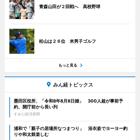
青森山田が２回戦へ 高校野球
松山は２６位 米男子ゴルフ
もっと見る
みん経トピックス
墨田区役所、「令和8年8月8日婚」 300人超が事前予
約、開庁前から長い列
すみだ経済新聞
浦和で「親子の居場所なつまつり」 浴衣姿でヨーヨー釣
りや和太鼓楽しむ