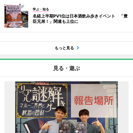
学ぶ・知る
名経上半期PV1位は日本酒飲み歩きイベント 「豊
臣兄弟！」関連も上位に
もっと見る
見る・遊ぶ