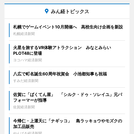
みん経トピックス
札幌でゲームイベント10月開催へ 高校生向け企画を新設
札幌経済新聞
火星を旅するVR体験アトラクション みなとみらい
PLOT48に登場
ヨコハマ経済新聞
八広で町名誕生60周年祝賀会 小池都知事も祝福
すみだ経済新聞
佐賀に「ばくてん屋」 「シルク・ドゥ・ソレイユ」元パ
フォーマーが指導
佐賀経済新聞
今帰仁・上運天に「ナギッコ」 島ラッキョウやモズクの
加工品販売
やんばる経済新聞