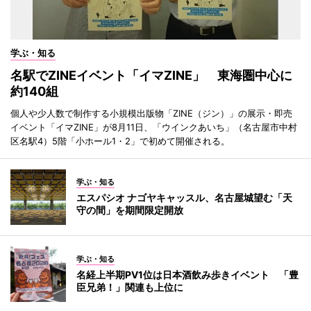
学ぶ・知る
名駅でZINEイベント「イマZINE」 東海圏中心に
約140組
個人や少人数で制作する小規模出版物「ZINE（ジン）」の展示・即売
イベント「イマZINE」が8月11日、「ウインクあいち」（名古屋市中村
区名駅4）5階「小ホール1・2」で初めて開催される。
学ぶ・知る
エスパシオ ナゴヤキャッスル、名古屋城望む「天
守の間」を期間限定開放
学ぶ・知る
名経上半期PV1位は日本酒飲み歩きイベント 「豊
臣兄弟！」関連も上位に