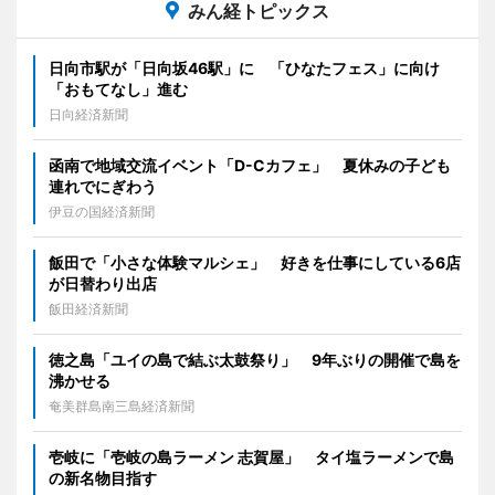
みん経トピックス
日向市駅が「日向坂46駅」に 「ひなたフェス」に向け
「おもてなし」進む
日向経済新聞
函南で地域交流イベント「D-Cカフェ」 夏休みの子ども
連れでにぎわう
伊豆の国経済新聞
飯田で「小さな体験マルシェ」 好きを仕事にしている6店
が日替わり出店
飯田経済新聞
徳之島「ユイの島で結ぶ太鼓祭り」 9年ぶりの開催で島を
沸かせる
奄美群島南三島経済新聞
壱岐に「壱岐の島ラーメン 志賀屋」 タイ塩ラーメンで島
の新名物目指す