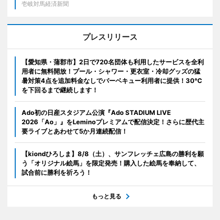
壱岐対馬経済新聞
プレスリリース
【愛知県・蒲郡市】2日で720名団体も利用したサービスを全利
用者に無料開放！プール・シャワー・更衣室・冷却グッズの猛
暑対策4点を追加料金なしでバーベキュー利用者に提供！30℃
を下回るまで継続します！
Ado初の日産スタジアム公演『Ado STADIUM LIVE
2026「Ao」』をLeminoプレミアムで配信決定！さらに歴代主
要ライブとあわせて5か月連続配信！
【kiondひろしま】8/8（土）、サンフレッチェ広島の勝利を願
う「オリジナル絵馬」を限定発売！購入した絵馬を奉納して、
試合前に勝利を祈ろう！
もっと見る