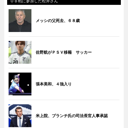
ＯＢ戦に参加した松井さん
メッシの父死去、６８歳
佐野航がＰＳＶ移籍 サッカー
張本美和、４強入り
米上院、ブランチ氏の司法長官人事承認