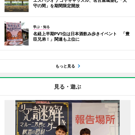
エスパシオ ナゴヤキャッスル、名古屋城望む「天
守の間」を期間限定開放
学ぶ・知る
名経上半期PV1位は日本酒飲み歩きイベント 「豊
臣兄弟！」関連も上位に
もっと見る
見る・遊ぶ