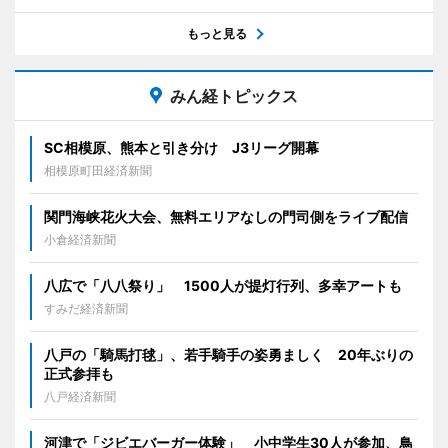
もっと見る
みん経トピックス
SC相模原、熊本と引き分け J3リーグ開幕
相模原町田経済新聞
関門海峡花火大会、無料エリアなしの門司側をライブ配信
小倉経済新聞
八広で「八八祭り」 1500人が提灯行列、多幸アートも
すみだ経済新聞
八戸の「騎馬打毬」、若手騎手の姿勇ましく 20年ぶりの
正式参拝も
八戸経済新聞
河津で「ジビエバーガー体験」 小中学生30人が参加、鳥