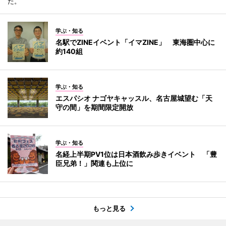
た。
学ぶ・知る
名駅でZINEイベント「イマZINE」 東海圏中心に
約140組
学ぶ・知る
エスパシオ ナゴヤキャッスル、名古屋城望む「天
守の間」を期間限定開放
学ぶ・知る
名経上半期PV1位は日本酒飲み歩きイベント 「豊
臣兄弟！」関連も上位に
もっと見る