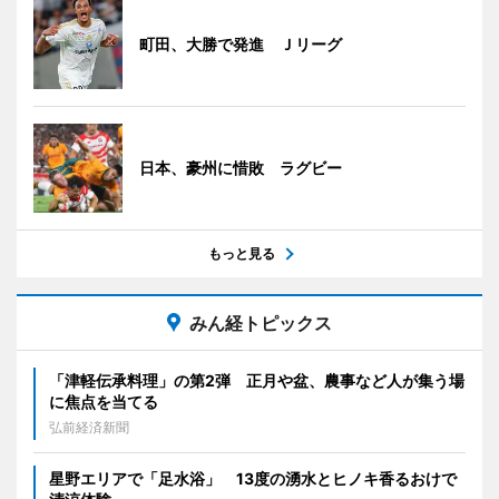
町田、大勝で発進 Ｊリーグ
日本、豪州に惜敗 ラグビー
もっと見る
みん経トピックス
「津軽伝承料理」の第2弾 正月や盆、農事など人が集う場
に焦点を当てる
弘前経済新聞
星野エリアで「足水浴」 13度の湧水とヒノキ香るおけで