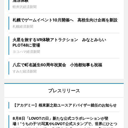
清涼体験
軽井沢経済新聞
札幌でゲームイベント10月開催へ 高校生向け企画を新設
札幌経済新聞
火星を旅するVR体験アトラクション みなとみらい
PLOT48に登場
ヨコハマ経済新聞
八広で町名誕生60周年祝賀会 小池都知事も祝福
すみだ経済新聞
プレスリリース
【アカデミー】根來新之助ユースアドバイザー就任のお知らせ
8月8日「LOVOTの日」新たな公式コラボレーションが登
場！“うちの子”の写真やLOVOT公式スタンプで、世界にひとつ