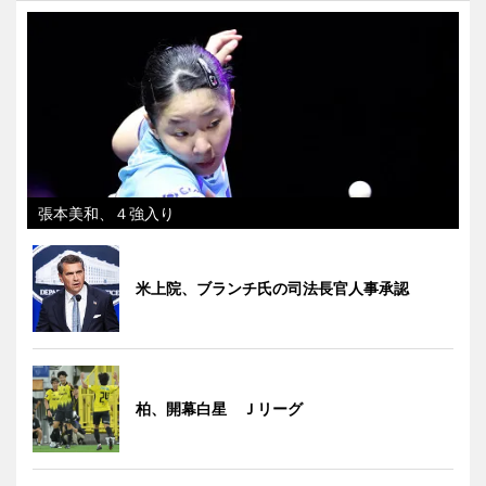
張本美和、４強入り
米上院、ブランチ氏の司法長官人事承認
柏、開幕白星 Ｊリーグ