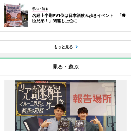
学ぶ・知る
名経上半期PV1位は日本酒飲み歩きイベント 「豊
臣兄弟！」関連も上位に
もっと見る
見る・遊ぶ