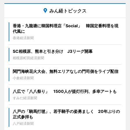
みん経トピックス
香港・九龍塘に韓国料理店「Social」 韓国定番料理を現
代風に
香港経済新聞
SC相模原、熊本と引き分け J3リーグ開幕
相模原町田経済新聞
関門海峡花火大会、無料エリアなしの門司側をライブ配信
小倉経済新聞
八広で「八八祭り」 1500人が提灯行列、多幸アートも
すみだ経済新聞
八戸の「騎馬打毬」、若手騎手の姿勇ましく 20年ぶりの
正式参拝も
八戸経済新聞