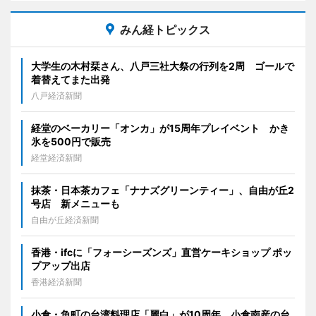
みん経トピックス
大学生の木村栞さん、八戸三社大祭の行列を2周 ゴールで
着替えてまた出発
八戸経済新聞
経堂のベーカリー「オンカ」が15周年プレイベント かき
氷を500円で販売
経堂経済新聞
抹茶・日本茶カフェ「ナナズグリーンティー」、自由が丘2
号店 新メニューも
自由が丘経済新聞
香港・ifcに「フォーシーズンズ」直営ケーキショップ ポッ
プアップ出店
香港経済新聞
小倉・魚町の台湾料理店「麗白」が10周年 小倉南産の台