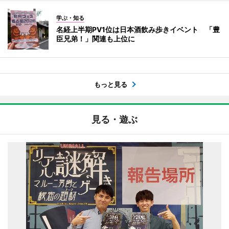
学ぶ・知る
名経上半期PV1位は日本酒飲み歩きイベント 「豊
臣兄弟！」関連も上位に
もっと見る
見る・遊ぶ