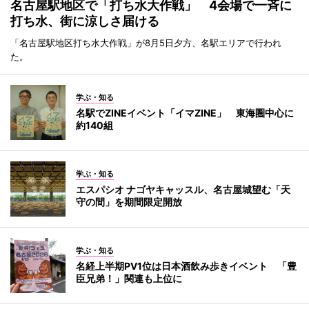
名古屋駅地区で「打ち水大作戦」 4会場で一斉に
打ち水、街に涼しさ届ける
「名古屋駅地区打ち水大作戦」が8月5日夕方、名駅エリアで行われ
た。
学ぶ・知る
名駅でZINEイベント「イマZINE」 東海圏中心に
約140組
学ぶ・知る
エスパシオ ナゴヤキャッスル、名古屋城望む「天
守の間」を期間限定開放
学ぶ・知る
名経上半期PV1位は日本酒飲み歩きイベント 「豊
臣兄弟！」関連も上位に