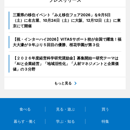
三重県の移住イベント「みえ移住フェア2026」を9月5日
（土）に名古屋、10月24日（土）に大阪、12月12日（土）に東
京にて開催
【祝・インターハイ2026】VITASサポート校が全国で躍進！福
大大濠が９年ぶり５回目の優勝、桜花学園が第３位
【２０２６年度経営科学研究奨励金】募集開始ー研究テーマは
「AIと企業経営」「地域活性化」「人材マネジメントと企業価
値」の３分野
もっと見る
食べる
見る・遊ぶ
買う
暮らす・働く
学ぶ・知る
特集