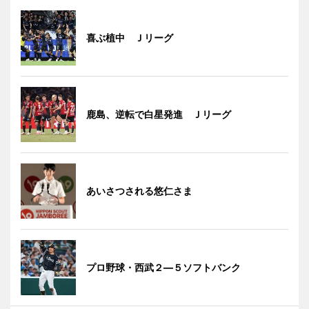
喜ぶ植中 Ｊリーグ
鹿島、逆転で白星発進 Ｊリーグ
あいさつされる悠仁さま
プロ野球・西武２―５ソフトバンク