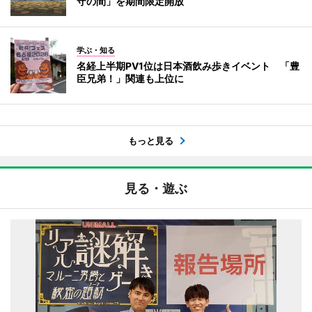
守の間」を期間限定開放
学ぶ・知る
名経上半期PV1位は日本酒飲み歩きイベント 「豊
臣兄弟！」関連も上位に
もっと見る
見る・遊ぶ