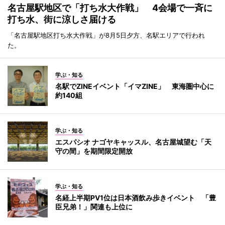
名古屋駅地区で「打ち水大作戦」 4会場で一斉に
打ち水、街に涼しさ届ける
「名古屋駅地区打ち水大作戦」が8月5日夕方、名駅エリアで行われ
た。
学ぶ・知る
名駅でZINEイベント「イマZINE」 東海圏中心に
約140組
学ぶ・知る
エスパシオ ナゴヤキャッスル、名古屋城望む「天
守の間」を期間限定開放
学ぶ・知る
名経上半期PV1位は日本酒飲み歩きイベント 「豊
臣兄弟！」関連も上位に