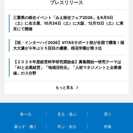
プレスリリース
三重県の移住イベント「みえ移住フェア2026」を9月5日
（土）に名古屋、10月24日（土）に大阪、12月12日（土）に東
京にて開催
【祝・インターハイ2026】VITASサポート校が全国で躍進！福
大大濠が９年ぶり５回目の優勝、桜花学園が第３位
【２０２６年度経営科学研究奨励金】募集開始ー研究テーマは
「AIと企業経営」「地域活性化」「人材マネジメントと企業価
値」の３分野
もっと見る
食べる
見る・遊ぶ
買う
暮らす・働く
学ぶ・知る
特集