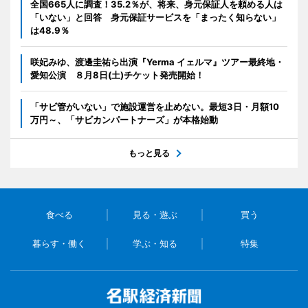
全国665人に調査！35.2％が、将来、身元保証人を頼める人は
「いない」と回答 身元保証サービスを「まったく知らない」
は48.9％
咲妃みゆ、渡邊圭祐ら出演『Yerma イェルマ』ツアー最終地・
愛知公演 ８月8日(土)チケット発売開始！
「サビ管がいない」で施設運営を止めない。最短3日・月額10
万円～、「サビカンパートナーズ」が本格始動
もっと見る
食べる
見る・遊ぶ
買う
暮らす・働く
学ぶ・知る
特集