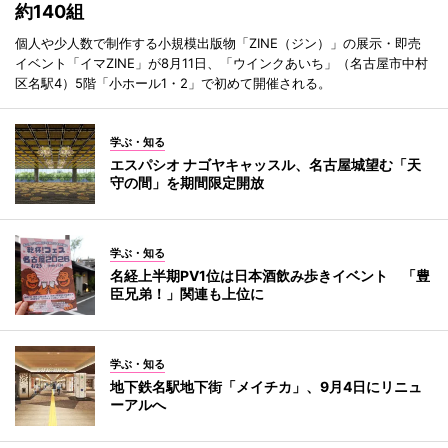
約140組
個人や少人数で制作する小規模出版物「ZINE（ジン）」の展示・即売
イベント「イマZINE」が8月11日、「ウインクあいち」（名古屋市中村
区名駅4）5階「小ホール1・2」で初めて開催される。
学ぶ・知る
エスパシオ ナゴヤキャッスル、名古屋城望む「天
守の間」を期間限定開放
学ぶ・知る
名経上半期PV1位は日本酒飲み歩きイベント 「豊
臣兄弟！」関連も上位に
学ぶ・知る
地下鉄名駅地下街「メイチカ」、9月4日にリニュ
ーアルへ