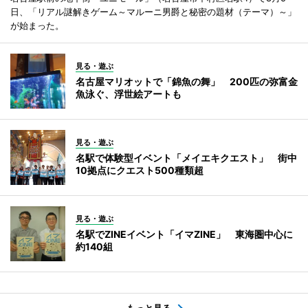
日、「リアル謎解きゲーム～マルーニ男爵と秘密の題材（テーマ）～」
が始まった。
見る・遊ぶ
名古屋マリオットで「錦魚の舞」 200匹の弥富金
魚泳ぐ、浮世絵アートも
見る・遊ぶ
名駅で体験型イベント「メイエキクエスト」 街中
10拠点にクエスト500種類超
見る・遊ぶ
名駅でZINEイベント「イマZINE」 東海圏中心に
約140組
もっと見る