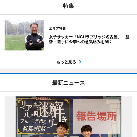
特集
エリア特集
女子サッカー「NGUラブリッジ名古屋」 監
督・選手に今季への意気込みを聞く
もっと見る
最新ニュース