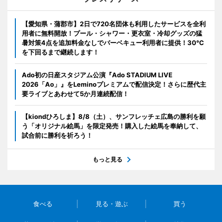
【愛知県・蒲郡市】2日で720名団体も利用したサービスを全利
用者に無料開放！プール・シャワー・更衣室・冷却グッズの猛
暑対策4点を追加料金なしでバーベキュー利用者に提供！30℃
を下回るまで継続します！
Ado初の日産スタジアム公演『Ado STADIUM LIVE
2026「Ao」』をLeminoプレミアムで配信決定！さらに歴代主
要ライブとあわせて5か月連続配信！
【kiondひろしま】8/8（土）、サンフレッチェ広島の勝利を願
う「オリジナル絵馬」を限定発売！購入した絵馬を奉納して、
試合前に勝利を祈ろう！
もっと見る
食べる
見る・遊ぶ
買う