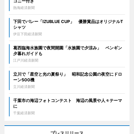
コニー付き
熱海経済新聞
下田でバレー「IZUBLUE CUP」 優勝賞品はオリジナルT
シャツ
伊豆下田経済新聞
葛西臨海水族園で夜間開園「水族園で夕涼み」 ペンギン
夕暮れガイドも
江戸川経済新聞
立川で「星空と光の夏祭り」 昭和記念公園の夜空にドロ
ーン500機
立川経済新聞
千葉市の海辺フォトコンテスト 海辺の風景や人々テーマ
に
千葉経済新聞
プレスリリース