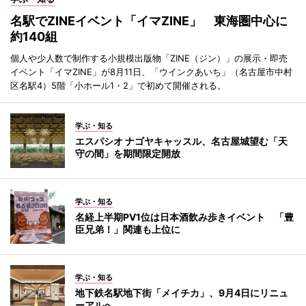
名駅でZINEイベント「イマZINE」 東海圏中心に
約140組
個人や少人数で制作する小規模出版物「ZINE（ジン）」の展示・即売
イベント「イマZINE」が8月11日、「ウインクあいち」（名古屋市中村
区名駅4）5階「小ホール1・2」で初めて開催される。
学ぶ・知る
エスパシオ ナゴヤキャッスル、名古屋城望む「天
守の間」を期間限定開放
学ぶ・知る
名経上半期PV1位は日本酒飲み歩きイベント 「豊
臣兄弟！」関連も上位に
学ぶ・知る
地下鉄名駅地下街「メイチカ」、9月4日にリニュ
ーアルへ