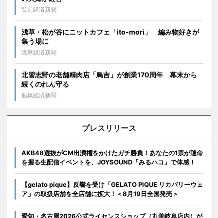
弘前経済新聞
浅草・松が谷にニットカフェ「ito-mori」 編み物好きが
集う場に
浅草経済新聞
北習志野の老舗精肉店「鳥吉」が創業170周年 幕末から
続くのれん守る
船橋経済新聞
プレスリリース
AKB48選抜がCM出演権をかけたガチ勝負！あなたの1票が運命
を握る生配信イベントを、JOYSOUND「みるハコ」で体感！
【gelato pique】反響を受け「GELATO PIQUE リカバリーウェ
ア」の取扱店舗を全店舗に拡大！＜8月19日全国発売＞
愛知・名古屋2026公式ライセンスショップ（丸善岐阜店内）が