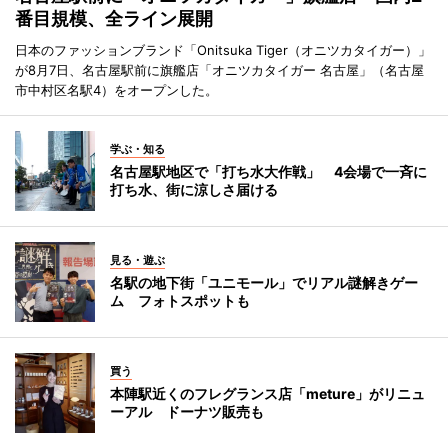
番目規模、全ライン展開
日本のファッションブランド「Onitsuka Tiger（オニツカタイガー）」
が8月7日、名古屋駅前に旗艦店「オニツカタイガー 名古屋」（名古屋
市中村区名駅4）をオープンした。
学ぶ・知る
名古屋駅地区で「打ち水大作戦」 4会場で一斉に
打ち水、街に涼しさ届ける
見る・遊ぶ
名駅の地下街「ユニモール」でリアル謎解きゲー
ム フォトスポットも
買う
本陣駅近くのフレグランス店「meture」がリニュ
ーアル ドーナツ販売も