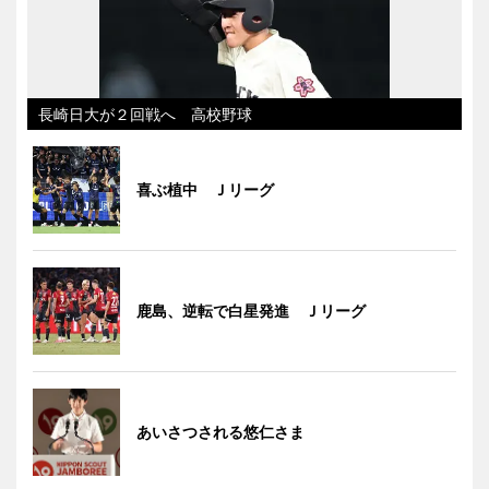
長崎日大が２回戦へ 高校野球
喜ぶ植中 Ｊリーグ
鹿島、逆転で白星発進 Ｊリーグ
あいさつされる悠仁さま