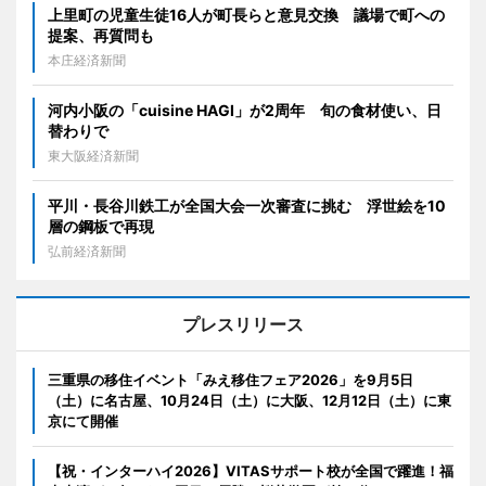
上里町の児童生徒16人が町長らと意見交換 議場で町への
提案、再質問も
本庄経済新聞
河内小阪の「cuisine HAGI」が2周年 旬の食材使い、日
替わりで
東大阪経済新聞
平川・長谷川鉄工が全国大会一次審査に挑む 浮世絵を10
層の鋼板で再現
弘前経済新聞
プレスリリース
三重県の移住イベント「みえ移住フェア2026」を9月5日
（土）に名古屋、10月24日（土）に大阪、12月12日（土）に東
京にて開催
【祝・インターハイ2026】VITASサポート校が全国で躍進！福