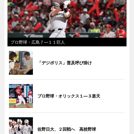
プロ野球・広島７―１１巨人
「デジポリス」普及呼び掛け
プロ野球・オリックス１―３楽天
佐野日大、２回戦へ 高校野球