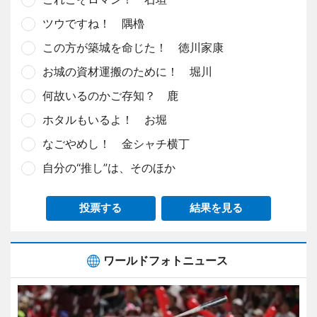
ツウですね！ 隅櫓
この方が築城を命じた！ 徳川家康
お城の資材運搬のために！ 堀川
何故いるのかご存知？ 鹿
ホタルもいるよ！ お堀
なごやめし！ 金シャチ横丁
自分の“推し”は、そのほか
投票する
結果を見る
ワールドフォトニュース