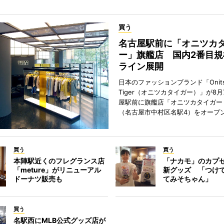
買う
名古屋駅前に「オニツカ
ー」旗艦店 国内2番目規
ライン展開
日本のファッションブランド「Onits
Tiger（オニツカタイガー）」が8
屋駅前に旗艦店「オニツカタイガー
（名古屋市中村区名駅4）をオープ
買う
買う
本陣駅近くのフレグランス店
「ナカモ」のカプ
「meture」がリニューアル
新グッズ 「つけ
ドーナツ販売も
てみそちゃん」
買う
名駅西にMLB公式グッズ店が