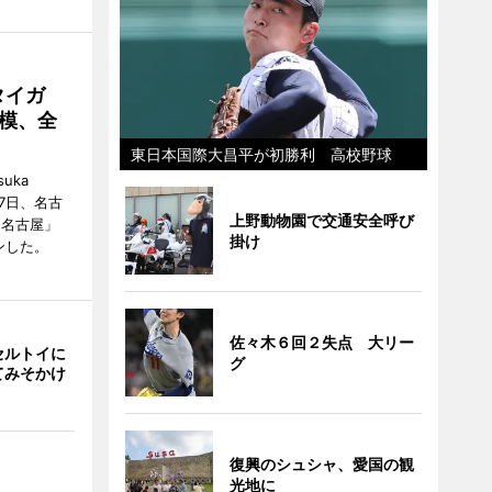
タイガ
模、全
東日本国際大昌平が初勝利 高校野球
uka
月7日、名古
上野動物園で交通安全呼び
 名古屋」
掛け
ンした。
佐々木６回２失点 大リー
セルトイに
グ
てみそかけ
復興のシュシャ、愛国の観
光地に