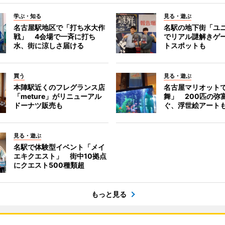
学ぶ・知る
見る・遊ぶ
名古屋駅地区で「打ち水大作
名駅の地下街「ユ
戦」 4会場で一斉に打ち
でリアル謎解きゲ
水、街に涼しさ届ける
トスポットも
買う
見る・遊ぶ
本陣駅近くのフレグランス店
名古屋マリオット
「meture」がリニューアル
舞」 200匹の弥
ドーナツ販売も
ぐ、浮世絵アート
見る・遊ぶ
名駅で体験型イベント「メイ
エキクエスト」 街中10拠点
にクエスト500種類超
もっと見る