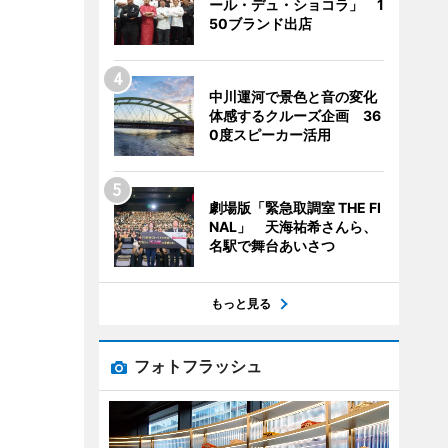
ール・デュ・ショコラ」 1
50ブランド出店
中川運河で景色と音の変化
体感するクルーズ企画 36
0度スピーカー活用
劇場版「緊急取調室 THE FI
NAL」 天海祐希さんら、
名駅で舞台あいさつ
もっと見る
フォトフラッシュ