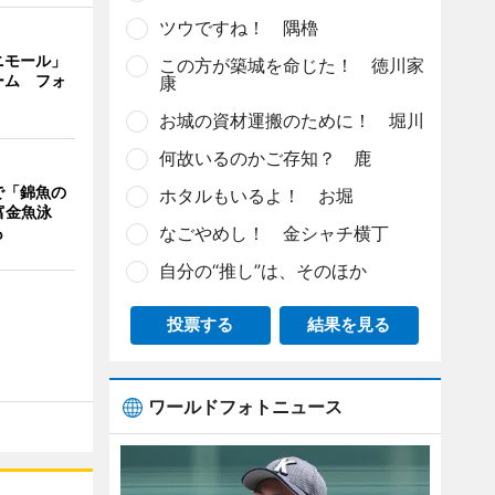
ツウですね！ 隅櫓
ニモール」
この方が築城を命じた！ 徳川家
ーム フォ
康
お城の資材運搬のために！ 堀川
何故いるのかご存知？ 鹿
で「錦魚の
ホタルもいるよ！ お堀
富金魚泳
も
なごやめし！ 金シャチ横丁
自分の“推し”は、そのほか
投票する
結果を見る
ワールドフォトニュース