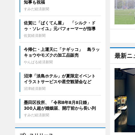
知事も祝福
すみだ経済新聞
佐賀に「ばくてん屋」 「シルク・ド
ゥ・ソレイユ」元パフォーマーが指導
佐賀経済新聞
今帰仁・上運天に「ナギッコ」 島ラッ
最新ニ
キョウやモズクの加工品販売
やんばる経済新聞
沼津「淡島ホテル」が夏限定イベント
イラストサービスや星空観望会など
沼津経済新聞
墨田区役所、「令和8年8月8日婚」
300人超が婚姻届、開庁前から長い列
すみだ経済新聞