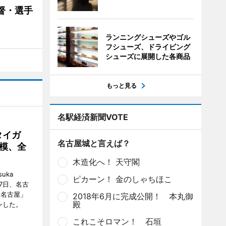
督・選手
ランニングシューズやゴル
フシューズ、ドライビング
シューズに展開した各商品
もっと見る
名駅経済新聞VOTE
タイガ
名古屋城と言えば？
模、全
木造化へ！ 天守閣
uka
ピカーン！ 金のしゃちほこ
月7日、名古
 名古屋」
2018年6月に完成公開！ 本丸御
殿
ンした。
これこそロマン！ 石垣