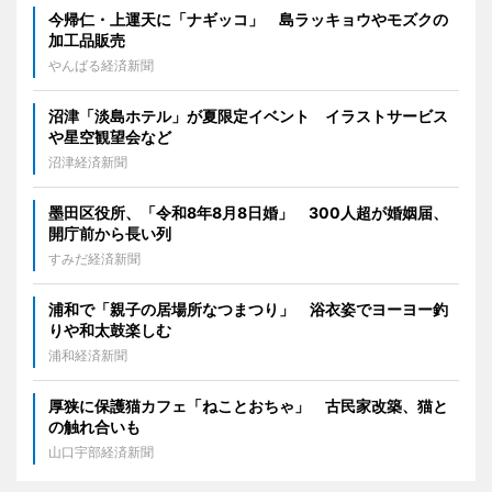
今帰仁・上運天に「ナギッコ」 島ラッキョウやモズクの
加工品販売
やんばる経済新聞
沼津「淡島ホテル」が夏限定イベント イラストサービス
や星空観望会など
沼津経済新聞
墨田区役所、「令和8年8月8日婚」 300人超が婚姻届、
開庁前から長い列
すみだ経済新聞
浦和で「親子の居場所なつまつり」 浴衣姿でヨーヨー釣
りや和太鼓楽しむ
浦和経済新聞
厚狭に保護猫カフェ「ねことおちゃ」 古民家改築、猫と
の触れ合いも
山口宇部経済新聞