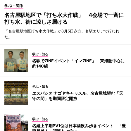
学ぶ・知る
名古屋駅地区で「打ち水大作戦」 4会場で一斉に
打ち水、街に涼しさ届ける
「名古屋駅地区打ち水大作戦」が8月5日夕方、名駅エリアで行われ
た。
学ぶ・知る
名駅でZINEイベント「イマZINE」 東海圏中心に
約140組
学ぶ・知る
エスパシオ ナゴヤキャッスル、名古屋城望む「天
守の間」を期間限定開放
学ぶ・知る
名経上半期PV1位は日本酒飲み歩きイベント 「豊
臣兄弟！」関連も上位に