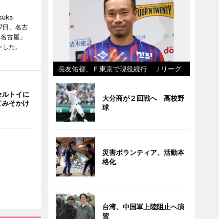
uka
月7日、名古
 名古屋」
ンした。
長友佑都、Ｆ東京で現役続行 Ｊリーグ
セルトイに
大分商が２回戦へ 高校野
てみそかけ
球
災害ボランティア、活動本
格化
台湾、中国軍上陸阻止へ演
習