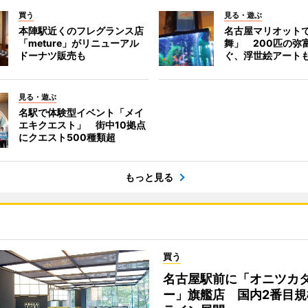
買う
見る・遊ぶ
本陣駅近くのフレグランス店
名古屋マリオット
「meture」がリニューアル
舞」 200匹の弥
ドーナツ販売も
ぐ、浮世絵アート
見る・遊ぶ
名駅で体験型イベント「メイ
エキクエスト」 街中10拠点
にクエスト500種類超
もっと見る
買う
名古屋駅前に「オニツカ
ー」旗艦店 国内2番目規