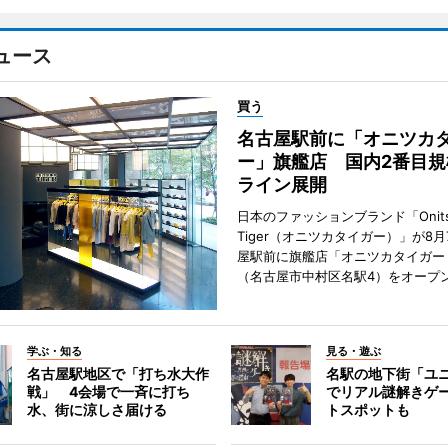
ュース
買う
名古屋駅前に「オニツカ
ー」旗艦店 国内2番目規
ライン展開
日本のファッションブランド「Onits
Tiger（オニツカタイガー）」が8
屋駅前に旗艦店「オニツカタイガー
（名古屋市中村区名駅4）をオープ
学ぶ・知る
見る・遊ぶ
名古屋駅地区で「打ち水大作
名駅の地下街「ユ
戦」 4会場で一斉に打ち
でリアル謎解きゲ
水、街に涼しさ届ける
トスポットも