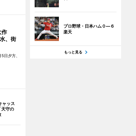
プロ野球・日本ハム０―６
大作
楽天
水、街
もっと見る
月5日夕方、
キャッス
「天守の
放