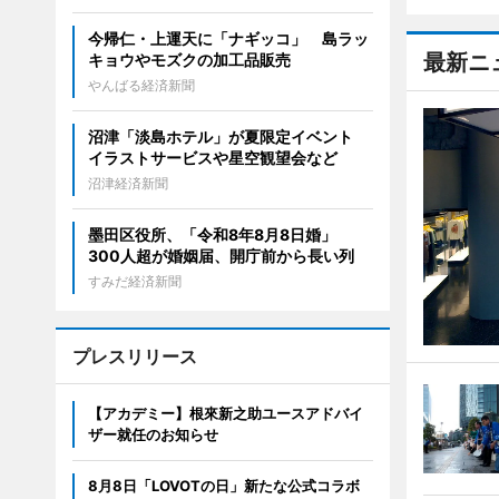
今帰仁・上運天に「ナギッコ」 島ラッ
最新ニ
キョウやモズクの加工品販売
やんばる経済新聞
沼津「淡島ホテル」が夏限定イベント
イラストサービスや星空観望会など
沼津経済新聞
墨田区役所、「令和8年8月8日婚」
300人超が婚姻届、開庁前から長い列
すみだ経済新聞
プレスリリース
【アカデミー】根來新之助ユースアドバイ
ザー就任のお知らせ
8月8日「LOVOTの日」新たな公式コラボ