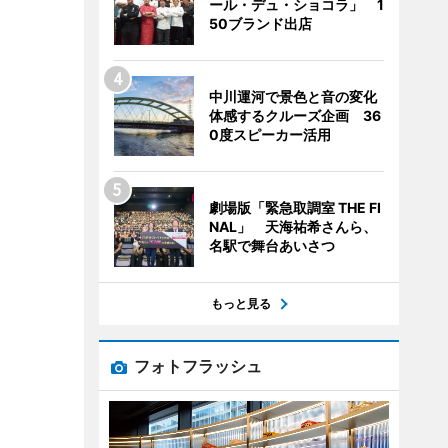
ール・デュ・ショコラ」 1
50ブランド出店
中川運河で景色と音の変化
体感するクルーズ企画 36
0度スピーカー活用
劇場版「緊急取調室 THE FI
NAL」 天海祐希さんら、
名駅で舞台あいさつ
もっと見る
フォトフラッシュ