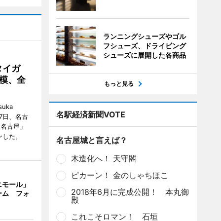
ランニングシューズやゴル
フシューズ、ドライビング
シューズに展開した各商品
タイガ
模、全
もっと見る
uka
名駅経済新聞VOTE
月7日、名古
 名古屋」
ンした。
名古屋城と言えば？
木造化へ！ 天守閣
ピカーン！ 金のしゃちほこ
ニモール」
2018年6月に完成公開！ 本丸御
ーム フォ
殿
これこそロマン！ 石垣