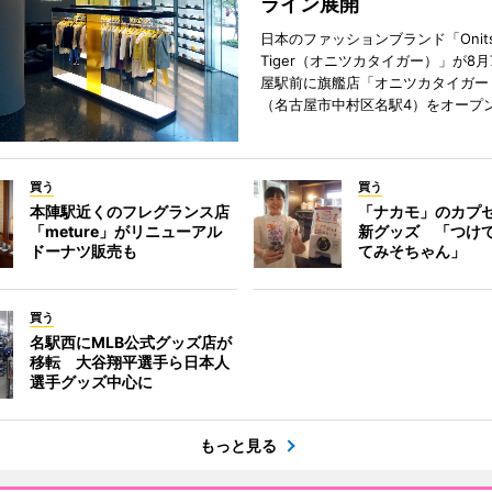
ライン展開
日本のファッションブランド「Onits
Tiger（オニツカタイガー）」が8
屋駅前に旗艦店「オニツカタイガー
（名古屋市中村区名駅4）をオープ
買う
買う
本陣駅近くのフレグランス店
「ナカモ」のカプ
「meture」がリニューアル
新グッズ 「つけ
ドーナツ販売も
てみそちゃん」
買う
名駅西にMLB公式グッズ店が
移転 大谷翔平選手ら日本人
選手グッズ中心に
もっと見る