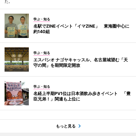
た。
学ぶ・知る
名駅でZINEイベント「イマZINE」 東海圏中心に
約140組
学ぶ・知る
エスパシオ ナゴヤキャッスル、名古屋城望む「天
守の間」を期間限定開放
学ぶ・知る
名経上半期PV1位は日本酒飲み歩きイベント 「豊
臣兄弟！」関連も上位に
もっと見る