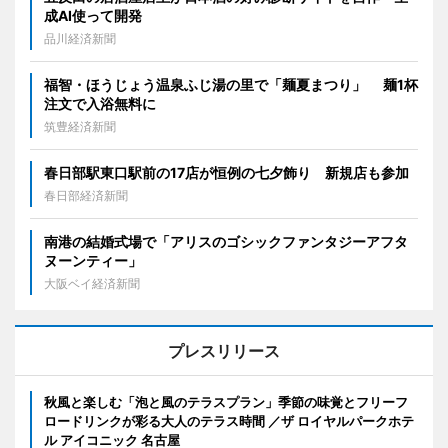
成AI使って開発
品川経済新聞
福智・ほうじょう温泉ふじ湯の里で「麺夏まつり」 麺1杯
注文で入浴無料に
筑豊経済新聞
春日部駅東口駅前の17店が恒例の七夕飾り 新規店も参加
春日部経済新聞
南港の結婚式場で「アリスのゴシックファンタジーアフタ
ヌーンティー」
大阪ベイ経済新聞
プレスリリース
秋風と楽しむ「泡と風のテラスプラン」季節の味覚とフリーフ
ロードリンクが彩る大人のテラス時間 ／ザ ロイヤルパークホテ
ル アイコニック 名古屋