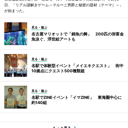
日、「リアル謎解きゲーム～マルーニ男爵と秘密の題材（テーマ）～」
が始まった。
見る・遊ぶ
名古屋マリオットで「錦魚の舞」 200匹の弥富金
魚泳ぐ、浮世絵アートも
見る・遊ぶ
名駅で体験型イベント「メイエキクエスト」 街中
10拠点にクエスト500種類超
見る・遊ぶ
名駅でZINEイベント「イマZINE」 東海圏中心に
約140組
もっと見る