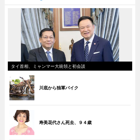
タイ首相、ミャンマー大統領と初会談
川底から独軍バイク
寿美花代さん死去、９４歳