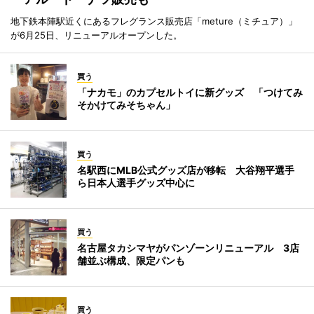
地下鉄本陣駅近くにあるフレグランス販売店「meture（ミチュア）」
が6月25日、リニューアルオープンした。
買う
「ナカモ」のカプセルトイに新グッズ 「つけてみ
そかけてみそちゃん」
買う
名駅西にMLB公式グッズ店が移転 大谷翔平選手
ら日本人選手グッズ中心に
買う
名古屋タカシマヤがパンゾーンリニューアル 3店
舗並ぶ構成、限定パンも
買う