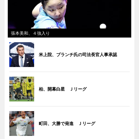
張本美和、４強入り
米上院、ブランチ氏の司法長官人事承認
柏、開幕白星 Ｊリーグ
町田、大勝で発進 Ｊリーグ