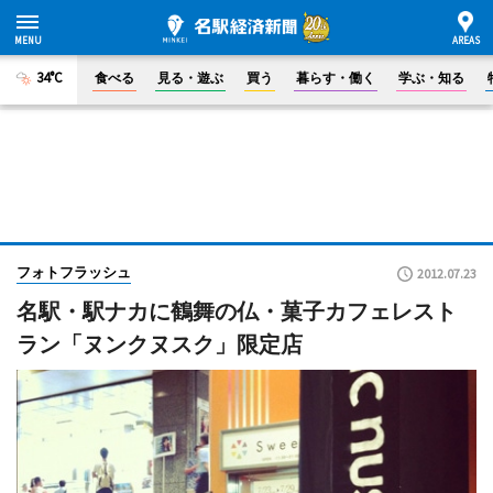
34°C
食べる
見る・遊ぶ
買う
暮らす・働く
学ぶ・知る
フォトフラッシュ
2012.07.23
名駅・駅ナカに鶴舞の仏・菓子カフェレスト
ラン「ヌンクヌスク」限定店