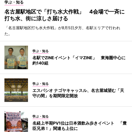
学ぶ・知る
名古屋駅地区で「打ち水大作戦」 4会場で一斉に
打ち水、街に涼しさ届ける
「名古屋駅地区打ち水大作戦」が8月5日夕方、名駅エリアで行われ
た。
学ぶ・知る
名駅でZINEイベント「イマZINE」 東海圏中心に
約140組
学ぶ・知る
エスパシオ ナゴヤキャッスル、名古屋城望む「天
守の間」を期間限定開放
学ぶ・知る
名経上半期PV1位は日本酒飲み歩きイベント 「豊
臣兄弟！」関連も上位に