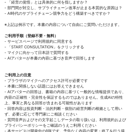
- 「経営の覚悟」とは具体的に何を指しますか？
- 部門間が対立し、サプライチェーン改革が止まる本質的な原因は？
- AI時代のサプライチェーン競争力をどう構築すべきですか？
※上記は例示です。本書の内容について自由にご質問いただけます。
ご利用手順（登録不要・無料）
- サービスページで利用規約に同意する
- 「START CONSULTATION」をクリックする
- マイクに向かって日本語で質問する
- AIアバターが本書の内容に基づき音声で回答します
ご利用上の注意
- ブラウザのマイクへのアクセス許可が必要です
- 本書に関係しない話題にはお答えできません
- AIアバターの回答は、書籍の内容に基づく一般的な情報提供であり、
内容の正確性・完全性を保証するものではありません。生成AIの特性
上、事実と異なる回答が含まれる可能性があります
- 回答内容は投資判断・法的判断・個別の経営判断の根拠として用い
ず、必要に応じて専門家にご相談ください
- 質問音声およびその文字起こしデータの取り扱いは、利用規約および
プライバシーポリシーをご確認のうえご利用ください
- 本サービスは開発中のβ版です。予告なく内容の変更・終了を行う場