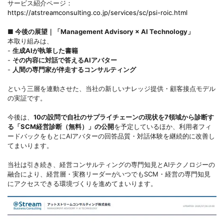
サービス紹介ページ：
https://atstreamconsulting.co.jp/services/sc/psi-roic.html
■ 今後の展望｜「Management Advisory × AI Technology」
本取り組みは、
-
生成AIが執筆した書籍
-
その内容に対話で答えるAIアバター
-
人間の専門家が伴走するコンサルティング
という三層を連動させた、当社の新しいナレッジ提供・顧客接点モデル
の実証です。
今後は、
10の設問で自社のサプライチェーンの現状を7領域から診断す
る「SCM経営診断（無料）」の公開
を予定しているほか、利用者フィ
ードバックをもとにAIアバターの回答品質・対話体験を継続的に改善し
てまいります。
当社は引き続き、経営コンサルティングの専門知見とAIテクノロジーの
融合により、経営層・実務リーダーがいつでもSCM・経営の専門知見
にアクセスできる環境づくりを進めてまいります。