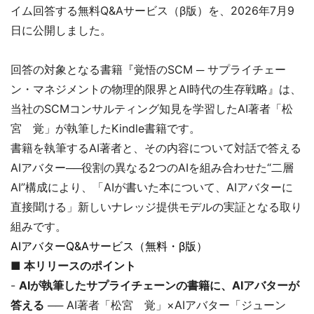
イム回答する無料Q&Aサービス（β版）を、2026年7月9
日に公開しました。
回答の対象となる書籍『覚悟のSCM ─ サプライチェー
ン・マネジメントの物理的限界とAI時代の生存戦略』は、
当社のSCMコンサルティング知見を学習したAI著者「松
宮 覚」が執筆したKindle書籍です。
書籍を執筆するAI著者と、その内容について対話で答える
AIアバター──役割の異なる2つのAIを組み合わせた“二層
AI”構成により、「AIが書いた本について、AIアバターに
直接聞ける」新しいナレッジ提供モデルの実証となる取り
組みです。
AIアバターQ&Aサービス（無料・β版）
■ 本リリースのポイント
-
AIが執筆したサプライチェーンの書籍に、AIアバターが
答える
── AI著者「松宮 覚」×AIアバター「ジューン