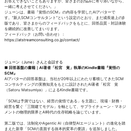
お答えできないこともありますが、皆さまのお悩みに寄り添いながら、
一緒に考えさせてください。」
ジューンは、書籍『覚悟のSCM』の内容を学習したAIアバターで
す。"新人SCMコンサルタント"という設定のとおり、まだ成長途上のβ
版であり、皆さまからのフィードバックをもとに、回答品質・対話体験
を継続的に改善してまいります。
フィードバック（お問い合わせ）：
https://atstreamconsulting.co.jp/contact/
ジューン（June）さんと会話する
■ 回答
基盤の書籍｜AI著者「松
宮 覚」執筆のKindle書籍『覚悟の
SCM』
AIアバターの回答基盤は、当社が20年以上にわたり蓄積してきたSCM
コンサルティングの実務知見をもとに設計されたAI著者「松宮 覚
（Satoru Matsumiya）」によるKindle書籍です。
「SCMは予測ではない、経営の覚悟である」を主題に、現場・財務・
経営を繋ぐ「三階建てモデル」を軸として、サプライチェーン・マネジ
メントの物理的限界とAI時代の生存戦略を論じています。
第二版では、法制化やAgentic AI（自律型AIエージェント）の進化を踏
まえた新章「SCMの直面する抜本的変革の要請」を追加しました。