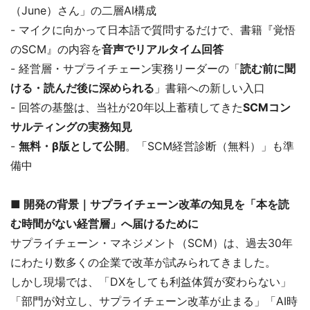
（June）さん」の二層AI構成
- マイクに向かって日本語で質問するだけで、書籍『覚悟
のSCM』の内容を
音声でリアルタイム回答
- 経営層・サプライチェーン実務リーダーの「
読む前に聞
ける・読んだ後に深められる
」書籍への新しい入口
- 回答の基盤は、当社が20年以上蓄積してきた
SCMコン
サルティングの実務知見
-
無料・β版として公開
。「SCM経営診断（無料）」も準
備中
■ 開発の背景｜サプライチェーン改革の知見を「本を読
む時間がない経営層」へ届けるために
サプライチェーン・マネジメント（SCM）は、過去30年
にわたり数多くの企業で改革が試みられてきました。
しかし現場では、「DXをしても利益体質が変わらない」
「部門が対立し、サプライチェーン改革が止まる」「AI時