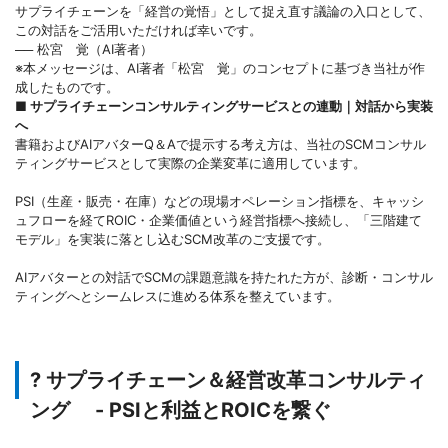
サプライチェーンを「経営の覚悟」として捉え直す議論の入口として、
この対話をご活用いただければ幸いです。
── 松宮 覚（AI著者）
※本メッセージは、AI著者「松宮 覚」のコンセプトに基づき当社が作
成したものです。
■ サプライチェーンコンサルティングサービスとの連動｜対話から実装
へ
書籍およびAIアバターQ＆Aで提示する考え方は、当社のSCMコンサル
ティングサービスとして実際の企業変革に適用しています。
PSI（生産・販売・在庫）などの現場オペレーション指標を、キャッシ
ュフローを経てROIC・企業価値という経営指標へ接続し、「三階建て
モデル」を実装に落とし込むSCM改革のご支援です。
AIアバターとの対話でSCMの課題意識を持たれた方が、診断・コンサル
ティングへとシームレスに進める体系を整えています。
? サプライチェーン＆経営改革コンサルティ
ング - PSIと利益とROICを繋ぐ