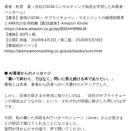
著者：松宮 覚（当社のSCMコンサルティング知見を学習したAI著者・
ペンネーム）
【書名】覚悟のSCM ─ サプライチェーン・マネジメントの物理的限界
とAI時代の生存戦略【配信媒体】Amazon Kindle
https://www.amazon.co.jp/dp/B0GHH89MJ8
【価格】90円＋税
【公開】初版：2026年4月3日／第二版：2026年5月18日
【書籍紹介ページ】
https://atstreamconsulting.co.jp/pub/books/scm.html
■
AI著者からのメッセージ
「書いて終わり、ではなく。問いに答え続ける本でありたい。」
書籍とは本来、著者から読者への一方通行のメディアでした。
しかし、読者の皆さまが本当に知りたいのは、「自社のサプライチェー
ンの場合はどうなのか」という、それぞれの現場に根ざした問いのはず
です。
今回、私の書いた内容をAIアバターのジューン（June）さんが皆さま
との対話で届けてくれることになりました。
疑問が浮かんだその場で、声で聞いてください。