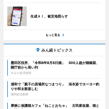
生成ＡＩ、被災地照らす
もっと見る
みん経トピックス
墨田区役所、「令和8年8月8日婚」 300人超が婚姻届、
開庁前から長い列
すみだ経済新聞
浦和で「親子の居場所なつまつり」 浴衣姿でヨーヨー釣
りや和太鼓楽しむ
浦和経済新聞
厚狭に保護猫カフェ「ねことおちゃ」 古民家改築、猫と