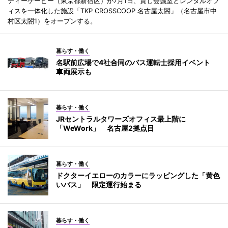
ティーケーピー（東京都新宿区）が7月1日、貸し会議室とレンタルオフ
ィスを一体化した施設「TKP CROSSCOOP 名古屋太閤」（名古屋市中
村区太閤1）をオープンする。
暮らす・働く
名駅前広場で4社合同のバス運転士採用イベント
車両展示も
暮らす・働く
JRセントラルタワーズオフィス最上階に
「WeWork」 名古屋2拠点目
暮らす・働く
ドクターイエローのカラーにラッピングした「黄色
いバス」 限定運行始まる
暮らす・働く