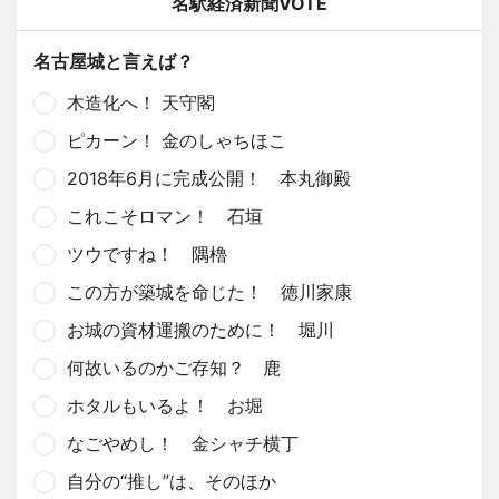
名駅経済新聞VOTE
名古屋城と言えば？
木造化へ！ 天守閣
ピカーン！ 金のしゃちほこ
2018年6月に完成公開！ 本丸御殿
これこそロマン！ 石垣
ツウですね！ 隅櫓
この方が築城を命じた！ 徳川家康
お城の資材運搬のために！ 堀川
何故いるのかご存知？ 鹿
ホタルもいるよ！ お堀
なごやめし！ 金シャチ横丁
自分の“推し”は、そのほか