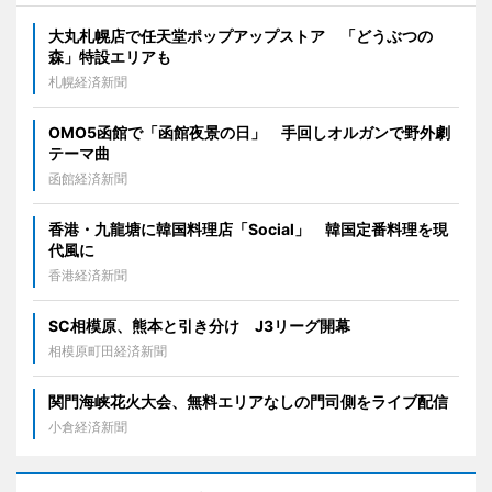
大丸札幌店で任天堂ポップアップストア 「どうぶつの
森」特設エリアも
札幌経済新聞
OMO5函館で「函館夜景の日」 手回しオルガンで野外劇
テーマ曲
函館経済新聞
香港・九龍塘に韓国料理店「Social」 韓国定番料理を現
代風に
香港経済新聞
SC相模原、熊本と引き分け J3リーグ開幕
相模原町田経済新聞
関門海峡花火大会、無料エリアなしの門司側をライブ配信
小倉経済新聞