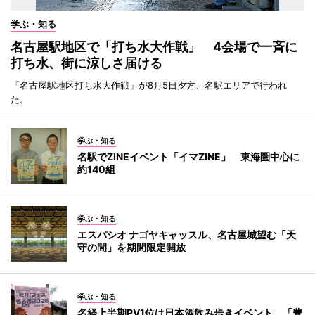
学ぶ・知る
名古屋駅地区で「打ち水大作戦」 4会場で一斉に
打ち水、街に涼しさ届ける
「名古屋駅地区打ち水大作戦」が8月5日夕方、名駅エリアで行われ
た。
学ぶ・知る
名駅でZINEイベント「イマZINE」 東海圏中心に
約140組
学ぶ・知る
エスパシオ ナゴヤキャッスル、名古屋城望む「天
守の間」を期間限定開放
学ぶ・知る
名経上半期PV1位は日本酒飲み歩きイベント 「豊