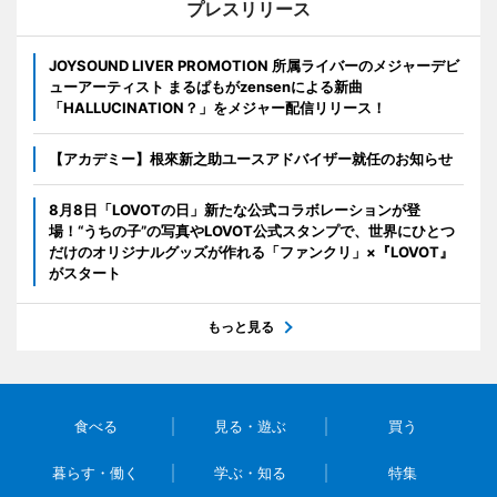
プレスリリース
JOYSOUND LIVER PROMOTION 所属ライバーのメジャーデビ
ューアーティスト まるぱもがzensenによる新曲
「HALLUCINATION？」をメジャー配信リリース！
【アカデミー】根來新之助ユースアドバイザー就任のお知らせ
8月8日「LOVOTの日」新たな公式コラボレーションが登
場！“うちの子”の写真やLOVOT公式スタンプで、世界にひとつ
だけのオリジナルグッズが作れる「ファンクリ」×『LOVOT』
がスタート
もっと見る
食べる
見る・遊ぶ
買う
暮らす・働く
学ぶ・知る
特集