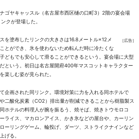
ナゴヤキャッスル（名古屋市西区樋の口町3）2階の宴会場
リンクが登場した。
塗布したリンクの大きさは16.8メートル×12メ
［広告］
ことができ、氷を使わないため転んだ時に冷たくな
子どもでも安心して滑ることができるという。宴会場に大型
だという。初日は名古屋開府400年マスコットキャラクター
を楽しむ姿が見られた。
て企画された同リンク。環境対策に力を入れる同ホテルで
や二酸化炭素（CO2）排出量が削減できることから樹脂製ス
同ホテルの料理人が腕を振るう、焼そば、焼きトウモロコ
ーライス、マカロンアイス、かき氷などの屋台や、カーリン
ローリングゲーム、輪投げ、ダーツ、ストライクナインなど
上げる。