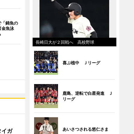
で「錦魚の
富金魚泳
も
長崎日大が２回戦へ 高校野球
喜ぶ植中 Ｊリーグ
鹿島、逆転で白星発進 Ｊ
リーグ
あいさつされる悠仁さま
タイガ