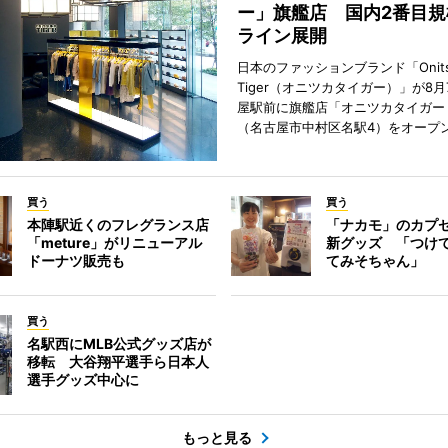
ー」旗艦店 国内2番目規
ライン展開
日本のファッションブランド「Onits
Tiger（オニツカタイガー）」が8
屋駅前に旗艦店「オニツカタイガー
（名古屋市中村区名駅4）をオープ
買う
買う
本陣駅近くのフレグランス店
「ナカモ」のカプ
「meture」がリニューアル
新グッズ 「つけ
ドーナツ販売も
てみそちゃん」
買う
名駅西にMLB公式グッズ店が
移転 大谷翔平選手ら日本人
選手グッズ中心に
もっと見る