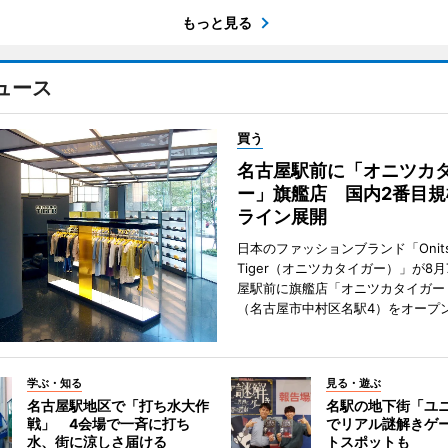
もっと見る
ュース
買う
名古屋駅前に「オニツカ
ー」旗艦店 国内2番目規
ライン展開
日本のファッションブランド「Onits
Tiger（オニツカタイガー）」が8
屋駅前に旗艦店「オニツカタイガー
（名古屋市中村区名駅4）をオープ
学ぶ・知る
見る・遊ぶ
名古屋駅地区で「打ち水大作
名駅の地下街「ユ
戦」 4会場で一斉に打ち
でリアル謎解きゲ
水、街に涼しさ届ける
トスポットも