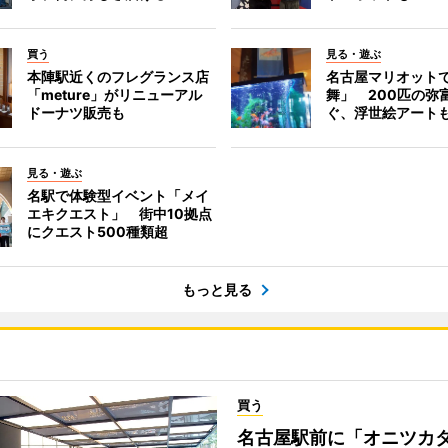
買う
見る・遊ぶ
本陣駅近くのフレグランス店
名古屋マリオット
「meture」がリニューアル
舞」 200匹の弥
ドーナツ販売も
ぐ、浮世絵アート
見る・遊ぶ
名駅で体験型イベント「メイ
エキクエスト」 街中10拠点
にクエスト500種類超
もっと見る
買う
名古屋駅前に「オニツカ