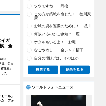
ツウですね！ 隅櫓
この方が築城を命じた！ 徳川家
康
お城の資材運搬のために！ 堀川
何故いるのかご存知？ 鹿
タイガ
ホタルもいるよ！ お堀
模、全
なごやめし！ 金シャチ横丁
自分の“推し”は、そのほか
uka
月7日、名古
 名古屋」
投票する
結果を見る
ンした。
ワールドフォトニュース
ニモール」
ーム フォ