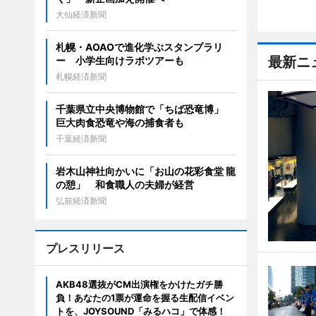
大仙経済新聞
札幌・AOAOで進化学ぶスタンプラリ
最新ニ
ー 小学生向けラボツアーも
札幌経済新聞
千葉県立中央博物館で「ちば恐竜博」
巨大肉食恐竜や海の捕食者も
千葉経済新聞
岩木山神社向かいに「お山の花彩食堂 龍
の憩」 和食職人の夫婦が経営
弘前経済新聞
プレスリリース
AKB48選抜がCM出演権をかけたガチ勝
負！あなたの1票が運命を握る生配信イベン
トを、JOYSOUND「みるハコ」で体感！