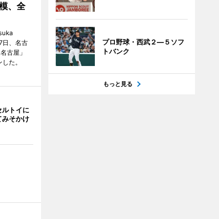
模、全
uka
プロ野球・西武２―５ソフ
月7日、名古
トバンク
 名古屋」
ンした。
もっと見る
セルトイに
てみそかけ