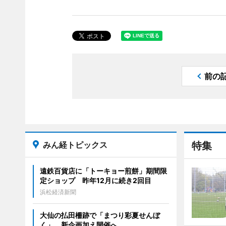
前の
みん経トピックス
特集
遠鉄百貨店に「トーキョー煎餅」期間限
定ショップ 昨年12月に続き2回目
浜松経済新聞
大仙の払田柵跡で「まつり彩夏せんぼ
く」 新企画加え開催へ