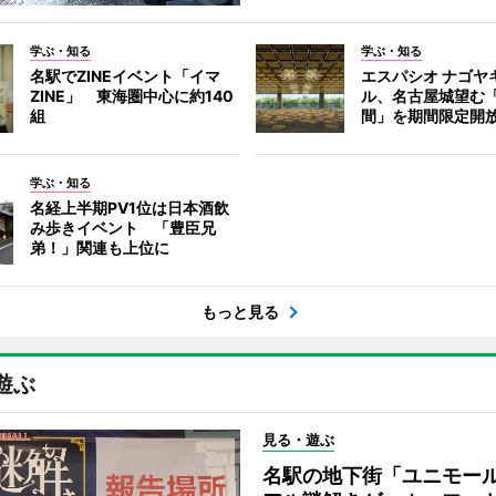
学ぶ・知る
学ぶ・知る
名駅でZINEイベント「イマ
エスパシオ ナゴヤ
ZINE」 東海圏中心に約140
ル、名古屋城望む
組
間」を期間限定開
学ぶ・知る
名経上半期PV1位は日本酒飲
み歩きイベント 「豊臣兄
弟！」関連も上位に
もっと見る
遊ぶ
見る・遊ぶ
名駅の地下街「ユニモー