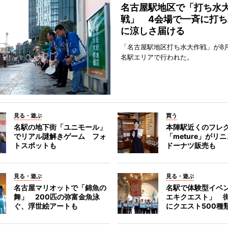
名古屋駅地区で「打ち水
戦」 4会場で一斉に打ち
に涼しさ届ける
「名古屋駅地区打ち水大作戦」が8
名駅エリアで行われた。
見る・遊ぶ
買う
名駅の地下街「ユニモール」
本陣駅近くのフレ
でリアル謎解きゲーム フォ
「meture」が
トスポットも
ドーナツ販売も
見る・遊ぶ
見る・遊ぶ
名古屋マリオットで「錦魚の
名駅で体験型イベ
舞」 200匹の弥富金魚泳
エキクエスト」 街
ぐ、浮世絵アートも
にクエスト500種