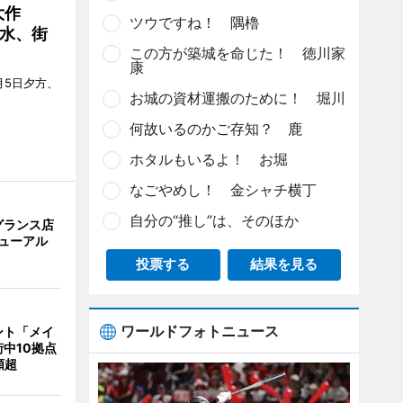
大作
ツウですね！ 隅櫓
水、街
この方が築城を命じた！ 徳川家
康
月5日夕方、
お城の資材運搬のために！ 堀川
何故いるのかご存知？ 鹿
ホタルもいるよ！ お堀
なごやめし！ 金シャチ横丁
自分の“推し”は、そのほか
グランス店
リニューアル
投票する
結果を見る
ワールドフォトニュース
ント「メイ
中10拠点
類超