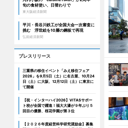
旬の食材使い、日替わりで
東大阪経済新聞
平川・長谷川鉄工が全国大会一次審査に
挑む 浮世絵を10層の鋼板で再現
弘前経済新聞
プレスリリース
三重県の移住イベント「みえ移住フェア
2026」を9月5日（土）に名古屋、10月24
日（土）に大阪、12月12日（土）に東京に
て開催
【祝・インターハイ2026】VITASサポー
ト校が全国で躍進！福大大濠が９年ぶり５
回目の優勝、桜花学園が第３位
【２０２６年度経営科学研究奨励金】募集