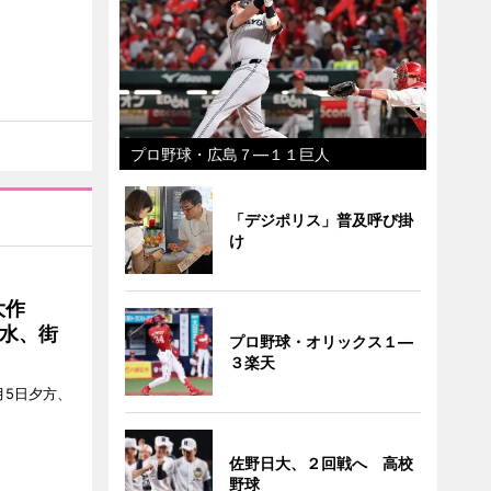
プロ野球・広島７―１１巨人
「デジポリス」普及呼び掛
け
大作
水、街
プロ野球・オリックス１―
３楽天
月5日夕方、
佐野日大、２回戦へ 高校
野球