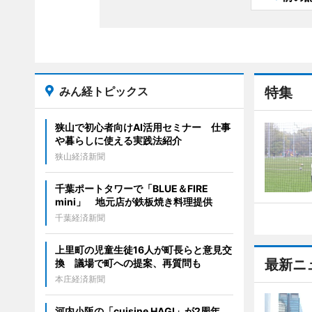
みん経トピックス
特集
狭山で初心者向けAI活用セミナー 仕事
や暮らしに使える実践法紹介
狭山経済新聞
千葉ポートタワーで「BLUE＆FIRE
mini」 地元店が鉄板焼き料理提供
千葉経済新聞
上里町の児童生徒16人が町長らと意見交
最新ニ
換 議場で町への提案、再質問も
本庄経済新聞
河内小阪の「cuisine HAGI」が2周年