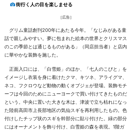
街行く人の目を楽しませる
［広告］
グリム童話創刊200年にあたる今年。「なじみがある童
話で親しみやすい。夢に包まれた絵本の世界とクリスマス
のこの季節とは通じるものがある」（同店担当者）と店内
に華やかな装飾を施した。
正面入口には、「白雪姫」のほか、「七人のこびと」を
イメージし衣装を身に着けたクマ、キツネ、アライグマ、
ネコ、フクロウなど動物の動くオブジェが登場。装飾モチ
ーフは今回のためにニューヨークで買い付けてきたものだ
という。中央に置いた大きな木は、津波で立ち枯れになっ
た陸前高田市上長部地区の気仙スギを再利用したもの。色
付けしたチップ状のスギを幹部分に貼り付けた。緑の部分
にはオーナメントを飾り付け、白雪姫の森を表現。1階ガ