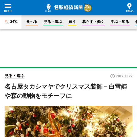
34°C
食べる
見る・遊ぶ
買う
暮らす・働く
学ぶ・知る
見る・遊ぶ
2012.11.22
名古屋タカシマヤでクリスマス装飾－白雪姫
や森の動物をモチーフに