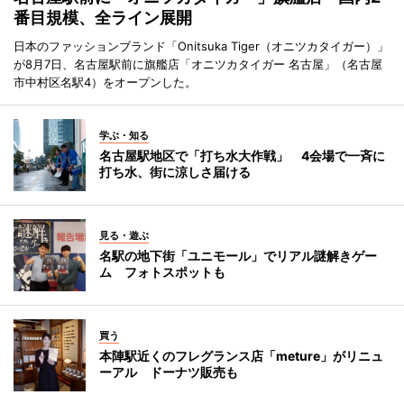
番目規模、全ライン展開
日本のファッションブランド「Onitsuka Tiger（オニツカタイガー）」
が8月7日、名古屋駅前に旗艦店「オニツカタイガー 名古屋」（名古屋
市中村区名駅4）をオープンした。
学ぶ・知る
名古屋駅地区で「打ち水大作戦」 4会場で一斉に
打ち水、街に涼しさ届ける
見る・遊ぶ
名駅の地下街「ユニモール」でリアル謎解きゲー
ム フォトスポットも
買う
本陣駅近くのフレグランス店「meture」がリニュ
ーアル ドーナツ販売も