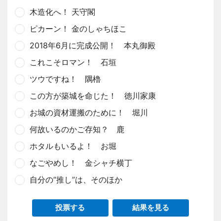
木造化へ！ 天守閣
ピカーン！ 金のしゃちほこ
2018年6月に完成公開！ 本丸御殿
これこそロマン！ 石垣
ツウですね！ 隅櫓
この方が築城を命じた！ 徳川家康
お城の資材運搬のために！ 堀川
何故いるのかご存知？ 鹿
ホタルもいるよ！ お堀
なごやめし！ 金シャチ横丁
自分の“推し”は、そのほか
投票する
結果を見る