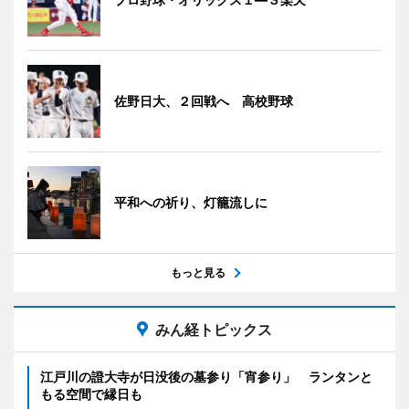
佐野日大、２回戦へ 高校野球
平和への祈り、灯籠流しに
もっと見る
みん経トピックス
江戸川の證大寺が日没後の墓参り「宵参り」 ランタンと
もる空間で縁日も