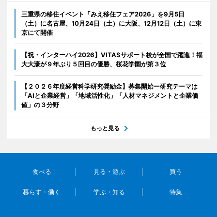
三重県の移住イベント「みえ移住フェア2026」を9月5日
（土）に名古屋、10月24日（土）に大阪、12月12日（土）に東
京にて開催
【祝・インターハイ2026】VITASサポート校が全国で躍進！福
大大濠が９年ぶり５回目の優勝、桜花学園が第３位
【２０２６年度経営科学研究奨励金】募集開始ー研究テーマは
「AIと企業経営」「地域活性化」「人材マネジメントと企業価
値」の３分野
もっと見る
食べる
見る・遊ぶ
買う
暮らす・働く
学ぶ・知る
特集