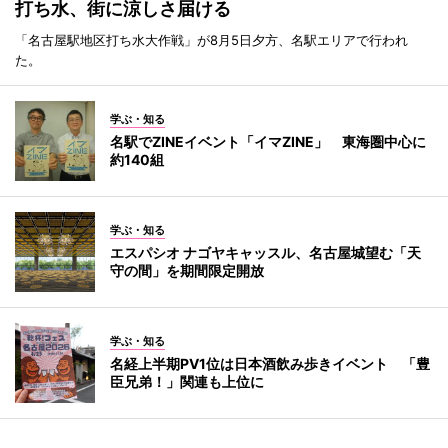
打ち水、街に涼しさ届ける
「名古屋駅地区打ち水大作戦」が8月5日夕方、名駅エリアで行われ
た。
学ぶ・知る
名駅でZINEイベント「イマZINE」 東海圏中心に
約140組
学ぶ・知る
エスパシオ ナゴヤキャッスル、名古屋城望む「天
守の間」を期間限定開放
学ぶ・知る
名経上半期PV1位は日本酒飲み歩きイベント 「豊
臣兄弟！」関連も上位に