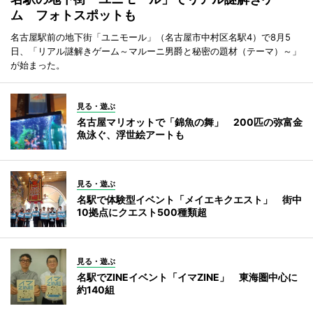
ム フォトスポットも
名古屋駅前の地下街「ユニモール」（名古屋市中村区名駅4）で8月5
日、「リアル謎解きゲーム～マルーニ男爵と秘密の題材（テーマ）～」
が始まった。
見る・遊ぶ
名古屋マリオットで「錦魚の舞」 200匹の弥富金
魚泳ぐ、浮世絵アートも
見る・遊ぶ
名駅で体験型イベント「メイエキクエスト」 街中
10拠点にクエスト500種類超
見る・遊ぶ
名駅でZINEイベント「イマZINE」 東海圏中心に
約140組