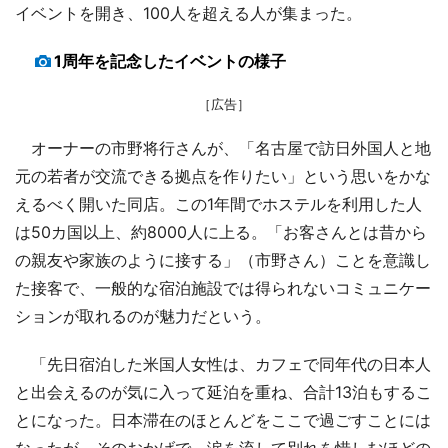
イベントを開き、100人を超える人が集まった。
1周年を記念したイベントの様子
［広告］
オーナーの市野将行さんが、「名古屋で訪日外国人と地
元の若者が交流できる拠点を作りたい」という思いをかな
えるべく開いた同店。この1年間でホステルを利用した人
は50カ国以上、約8000人に上る。「お客さんとは昔から
の親友や家族のように接する」（市野さん）ことを意識し
た接客で、一般的な宿泊施設では得られないコミュニケー
ションが取れるのが魅力だという。
「先日宿泊した米国人女性は、カフェで同年代の日本人
と出会えるのが気に入って延泊を重ね、合計13泊もするこ
とになった。日本滞在のほとんどをここで過ごすことには
なったが、そのおかげで、涙を流して別れを惜しむほどの