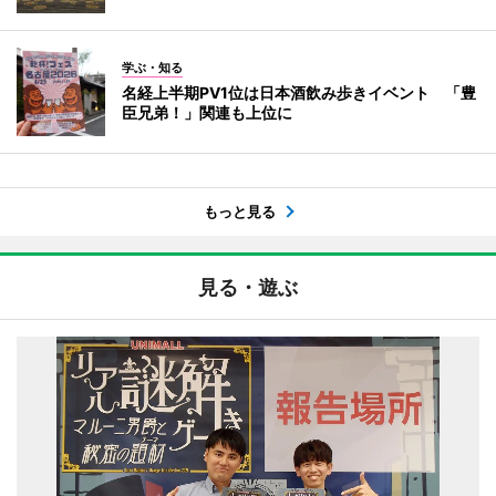
学ぶ・知る
名経上半期PV1位は日本酒飲み歩きイベント 「豊
臣兄弟！」関連も上位に
もっと見る
見る・遊ぶ