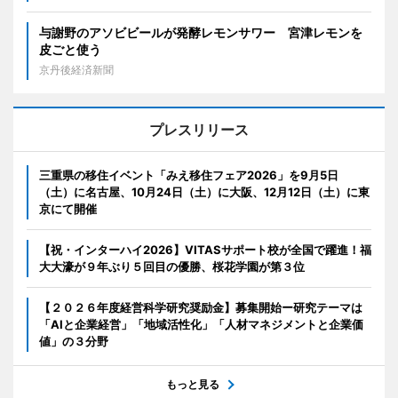
与謝野のアソビビールが発酵レモンサワー 宮津レモンを
皮ごと使う
京丹後経済新聞
プレスリリース
三重県の移住イベント「みえ移住フェア2026」を9月5日
（土）に名古屋、10月24日（土）に大阪、12月12日（土）に東
京にて開催
【祝・インターハイ2026】VITASサポート校が全国で躍進！福
大大濠が９年ぶり５回目の優勝、桜花学園が第３位
【２０２６年度経営科学研究奨励金】募集開始ー研究テーマは
「AIと企業経営」「地域活性化」「人材マネジメントと企業価
値」の３分野
もっと見る