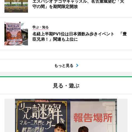
エスパシオ ナゴヤキャッスル、名古屋城望む「天
守の間」を期間限定開放
学ぶ・知る
名経上半期PV1位は日本酒飲み歩きイベント 「豊
臣兄弟！」関連も上位に
もっと見る
見る・遊ぶ