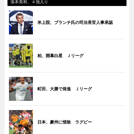
張本美和、４強入り
米上院、ブランチ氏の司法長官人事承認
柏、開幕白星 Ｊリーグ
町田、大勝で発進 Ｊリーグ
日本、豪州に惜敗 ラグビー