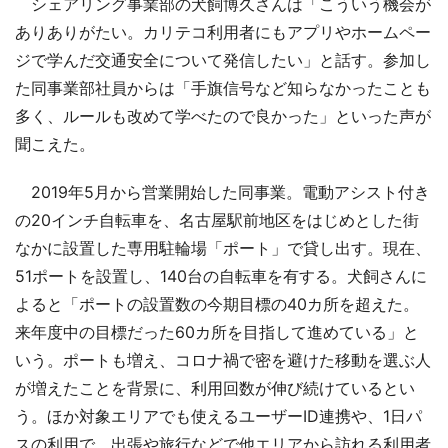
シェアリング事業部の犬飼博久さんは「こういう機会が
ありありがたい。カリテコ利用者にもアプリやホームペー
ジで学んだ交通安全について発信したい」と話す。参加し
た同事業部社員からは「手旗信号など知らなかったことも
多く、ルールも改めて学べたので良かった」といった声が
聞こえた。
2019年5月から営業開始した同事業。電動アシスト付き
の20インチ自転車を、名古屋駅前地区をはじめとした街
なかに設置した専用駐輪場「ポート」で貸し出す。現在、
51ポートを設置し、140台の自転車を有する。犬飼さんに
よると「ポートの設置数の今期目標の40カ所を超えた。
来年度中の目標だった60カ所を目指して進めている」と
いう。ポートも増え、コロナ禍で密を避けた移動を選ぶ人
が増えたことを背景に、利用回数が伸び続けているとい
う。ほか対象エリアでも使えるユーザーID連携や、1日パ
スの利用で、出張や旅行などで他エリアから訪れる利用者