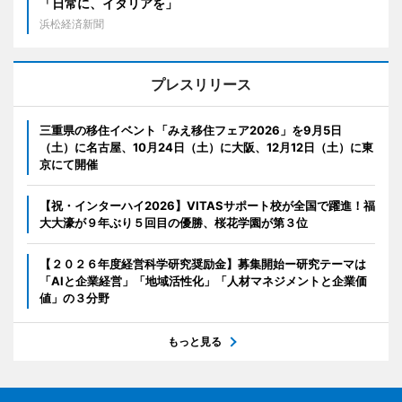
「日常に、イタリアを」
浜松経済新聞
プレスリリース
三重県の移住イベント「みえ移住フェア2026」を9月5日
（土）に名古屋、10月24日（土）に大阪、12月12日（土）に東
京にて開催
【祝・インターハイ2026】VITASサポート校が全国で躍進！福
大大濠が９年ぶり５回目の優勝、桜花学園が第３位
【２０２６年度経営科学研究奨励金】募集開始ー研究テーマは
「AIと企業経営」「地域活性化」「人材マネジメントと企業価
値」の３分野
もっと見る