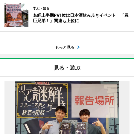
学ぶ・知る
名経上半期PV1位は日本酒飲み歩きイベント 「豊
臣兄弟！」関連も上位に
もっと見る
見る・遊ぶ