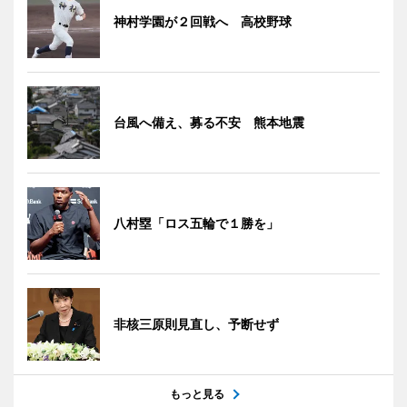
神村学園が２回戦へ 高校野球
台風へ備え、募る不安 熊本地震
八村塁「ロス五輪で１勝を」
非核三原則見直し、予断せず
もっと見る