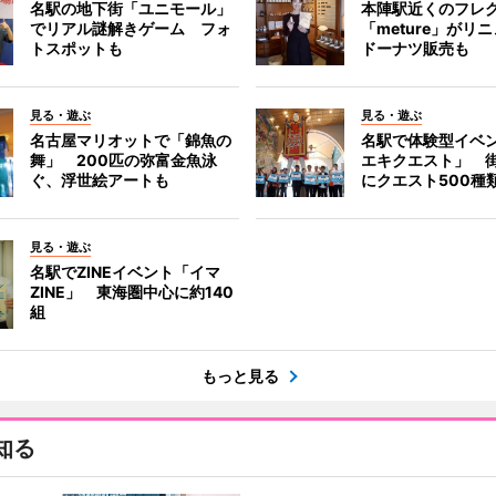
名駅の地下街「ユニモール」
本陣駅近くのフレ
でリアル謎解きゲーム フォ
「meture」が
トスポットも
ドーナツ販売も
見る・遊ぶ
見る・遊ぶ
名古屋マリオットで「錦魚の
名駅で体験型イベ
舞」 200匹の弥富金魚泳
エキクエスト」 街
ぐ、浮世絵アートも
にクエスト500種
見る・遊ぶ
名駅でZINEイベント「イマ
ZINE」 東海圏中心に約140
組
もっと見る
知る