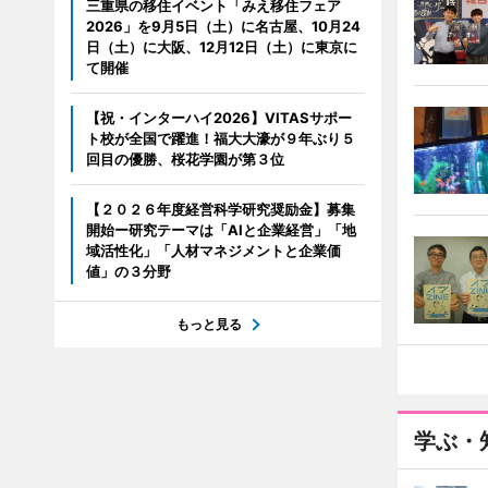
三重県の移住イベント「みえ移住フェア
2026」を9月5日（土）に名古屋、10月24
日（土）に大阪、12月12日（土）に東京に
て開催
【祝・インターハイ2026】VITASサポー
ト校が全国で躍進！福大大濠が９年ぶり５
回目の優勝、桜花学園が第３位
【２０２６年度経営科学研究奨励金】募集
開始ー研究テーマは「AIと企業経営」「地
域活性化」「人材マネジメントと企業価
値」の３分野
もっと見る
学ぶ・