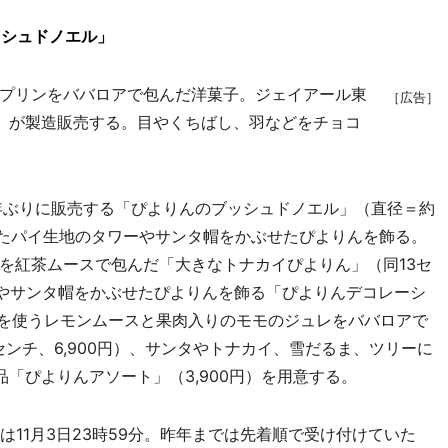
ッシュドノエル」
プリンをババロアで包んだ洋菓子。ジェイアール東
［広告］
）が製造販売する。目やくちばし、羽などをチョコ
年ぶりに販売する「ぴよりんのブッシュドノエル」（直径＝約
立てたパイ生地のタワーやサンタ帽をかぶせたぴよりんを飾る。
を紅茶ムースで包んだ「大きなトナカイぴよりん」（同13セ
ゴやサンタ帽をかぶせたぴよりんを飾る「ぴよりんデコレーシ
ターを使うレモンムースと果肉入りのモモのジュレをババロアで
センチ、6,900円）、サンタやトナカイ、雪だるま、ツリーに
「ぴよりんアソート」（3,900円）を用意する。
11月3日23時59分。昨年までは先着順で受け付けていた