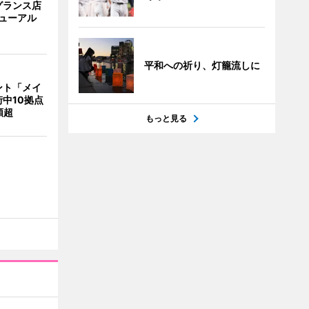
グランス店
リニューアル
平和への祈り、灯籠流しに
ント「メイ
中10拠点
類超
もっと見る