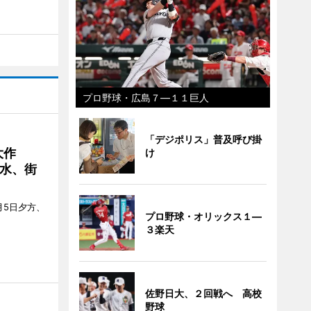
プロ野球・広島７―１１巨人
「デジポリス」普及呼び掛
大作
け
水、街
月5日夕方、
プロ野球・オリックス１―
３楽天
佐野日大、２回戦へ 高校
野球