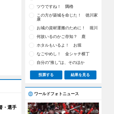
ツウですね！ 隅櫓
この方が築城を命じた！ 徳川家
康
お城の資材運搬のために！ 堀川
何故いるのかご存知？ 鹿
ホタルもいるよ！ お堀
なごやめし！ 金シャチ横丁
自分の“推し”は、そのほか
投票する
結果を見る
ワールドフォトニュース
督・選手